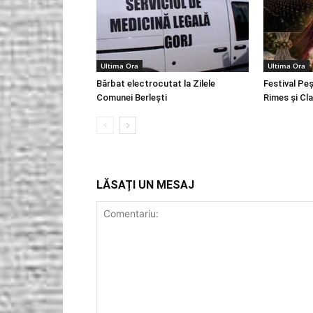
Ultima Ora
Ultima Ora
Bărbat electrocutat la Zilele
Festival Peș
Comunei Berlești
Rimes și Cl
LĂSAȚI UN MESAJ