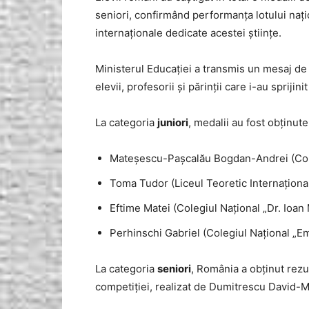
seniori, confirmând performanța lotului nați
internaționale dedicate acestei științe.
Ministerul Educației a transmis un mesaj de fe
elevii, profesorii și părinții care i-au sprijin
La categoria
juniori
, medalii au fost obținute
Mateșescu-Pașcalău Bogdan-Andrei (Coleg
Toma Tudor (Liceul Teoretic Internațional
Eftime Matei (Colegiul Național „Dr. Ioan
Perhinschi Gabriel (Colegiul Național „Emi
La categoria
seniori
, România a obținut rezu
competiției, realizat de Dumitrescu David-