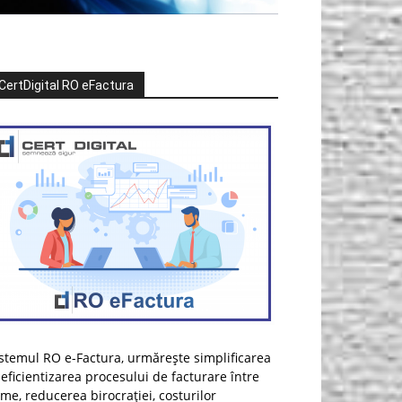
CertDigital RO eFactura
stemul RO e-Factura, urmărește simplificarea
 eficientizarea procesului de facturare între
rme, reducerea birocrației, costurilor