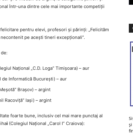
onal într-una dintre cele mai importante competiții
licitare pentru elevi, profesori și părinți: „Felicităm
it necontenit pe acești tineri excepționali”.
 de:
iul Național „C.D. Loga” Timișoara) – aur
 de Informatică București) – aur
 Meșotă” Brașov) – argint
l Racoviță” Iași) – argint
ltate foarte bune, inclusiv cel mai mare punctaj al
Si
Miha
i
(Colegiul Național „Carol I” Craiova):
și
fi