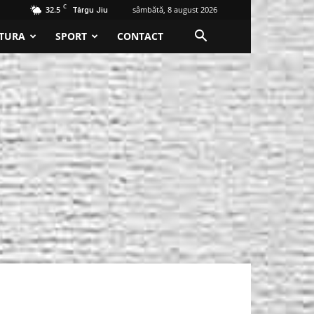
C
32.5
sâmbătă, 8 august 2026
Târgu Jiu
TURA
SPORT
CONTACT