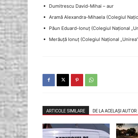
Dumitrescu David-Mihai – aur
Aramă Alexandra-Mihaela (Colegiul Națion
Păun Eduard-Ionuț (Colegiul Național „Un
Merăuță Ionuț (Colegiul Național „Unirea”
ARTICOLE SIMILARE
DE LA ACELAȘI AUTOR