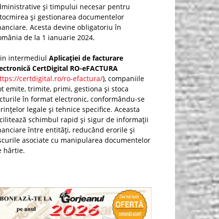
ministrative și timpului necesar pentru
ntocmirea și gestionarea documentelor
nanciare. Acesta devine obligatoriu în
mânia de la 1 ianuarie 2024.
rin intermediul
Aplicației de facturare
lectronică CertDigital RO-eFACTURA
ttps://certdigital.ro/ro-efactura/
), companiile
t emite, trimite, primi, gestiona și stoca
cturile în format electronic, conformându-se
rințelor legale și tehnice specifice. Aceasta
cilitează schimbul rapid și sigur de informații
nanciare între entități, reducând erorile și
scurile asociate cu manipularea documentelor
 hârtie.