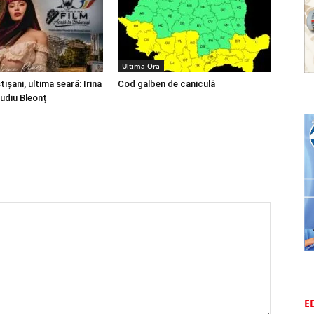
Ultima Ora
tișani, ultima seară: Irina
Cod galben de caniculă
audiu Bleonț
E