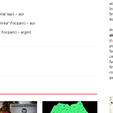
ad
î
fi
al Iași) – aur
Ro
irea” Focșani) – aur
P
 Focșani) – argint
e
(
h
po
fa
ce
fa
fi
ri
pe