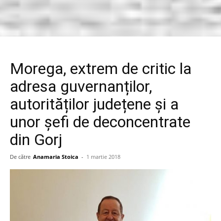
Morega, extrem de critic la
adresa guvernanților,
autorităților județene și a
unor șefi de deconcentrate
din Gorj
De către
Anamaria Stoica
-
1 martie 2018