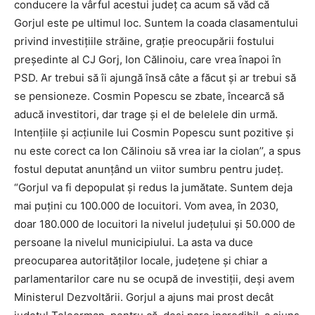
conducere la vârful acestui județ ca acum să văd că
Gorjul este pe ultimul loc. Suntem la coada clasamentului
privind investițiile străine, grație preocupării fostului
președinte al CJ Gorj, Ion Călinoiu, care vrea înapoi în
PSD. Ar trebui să îi ajungă însă câte a făcut și ar trebui să
se pensioneze. Cosmin Popescu se zbate, încearcă să
aducă investitori, dar trage și el de belelele din urmă.
Intențiile și acțiunile lui Cosmin Popescu sunt pozitive și
nu este corect ca Ion Călinoiu să vrea iar la ciolan’’, a spus
fostul deputat anunțând un viitor sumbru pentru județ.
“Gorjul va fi depopulat și redus la jumătate. Suntem deja
mai puțini cu 100.000 de locuitori. Vom avea, în 2030,
doar 180.000 de locuitori la nivelul județului și 50.000 de
persoane la nivelul municipiului. La asta va duce
preocuparea autorităților locale, județene și chiar a
parlamentarilor care nu se ocupă de investiții, deși avem
Ministerul Dezvoltării. Gorjul a ajuns mai prost decât