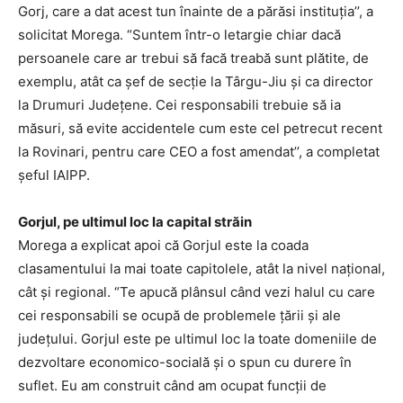
Gorj, care a dat acest tun înainte de a părăsi instituția’’, a
solicitat Morega. “Suntem într-o letargie chiar dacă
persoanele care ar trebui să facă treabă sunt plătite, de
exemplu, atât ca șef de secție la Târgu-Jiu și ca director
la Drumuri Județene. Cei responsabili trebuie să ia
măsuri, să evite accidentele cum este cel petrecut recent
la Rovinari, pentru care CEO a fost amendat’’, a completat
șeful IAIPP.
Gorjul, pe ultimul loc la capital străin
Morega a explicat apoi că Gorjul este la coada
clasamentului la mai toate capitolele, atât la nivel național,
cât și regional. “Te apucă plânsul când vezi halul cu care
cei responsabili se ocupă de problemele țării și ale
județului. Gorjul este pe ultimul loc la toate domeniile de
dezvoltare economico-socială și o spun cu durere în
suflet. Eu am construit când am ocupat funcții de