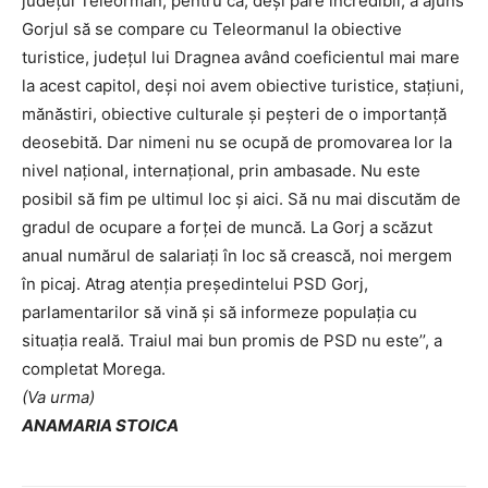
județul Teleorman, pentru că, deși pare incredibil, a ajuns
Gorjul să se compare cu Teleormanul la obiective
turistice, județul lui Dragnea având coeficientul mai mare
la acest capitol, deși noi avem obiective turistice, stațiuni,
mănăstiri, obiective culturale și peșteri de o importanță
deosebită. Dar nimeni nu se ocupă de promovarea lor la
nivel național, internațional, prin ambasade. Nu este
posibil să fim pe ultimul loc și aici. Să nu mai discutăm de
gradul de ocupare a forței de muncă. La Gorj a scăzut
anual numărul de salariați în loc să crească, noi mergem
în picaj. Atrag atenția președintelui PSD Gorj,
parlamentarilor să vină și să informeze populația cu
situația reală. Traiul mai bun promis de PSD nu este’’, a
completat Morega.
(Va urma)
ANAMARIA STOICA