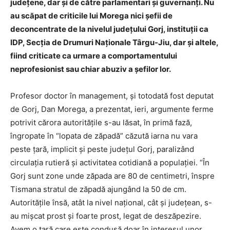
județene, dar și de către parlamentari și guvernanți. Nu
au scăpat de criticile lui Morega nici șefii de
deconcentrate de la nivelul județului Gorj, instituții ca
IDP, Secția de Drumuri Naționale Târgu-Jiu, dar și altele,
fiind criticate ca urmare a comportamentului
neprofesionist sau chiar abuziv a șefilor lor.
Profesor doctor în management, și totodată fost deputat
de Gorj, Dan Morega, a prezentat, ieri, argumente ferme
potrivit cărora autoritățile s-au lăsat, în primă fază,
îngropate în “lopata de zăpadă” căzută iarna nu vara
peste țară, implicit și peste județul Gorj, paralizând
circulația rutieră și activitatea cotidiană a populației. “În
Gorj sunt zone unde zăpada are 80 de centimetri, înspre
Tismana stratul de zăpadă ajungând la 50 de cm.
Autoritățile însă, atât la nivel național, cât și județean, s-
au mișcat prost și foarte prost, legat de deszăpezire.
Avem o țară care este condusă doar în interesul unor