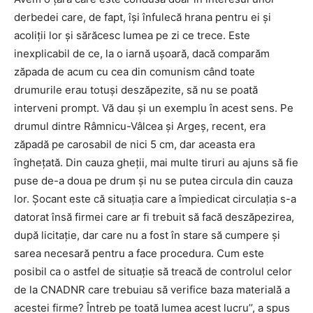
derbedei care, de fapt, își înfulecă hrana pentru ei și
acoliții lor și sărăcesc lumea pe zi ce trece. Este
inexplicabil de ce, la o iarnă ușoară, dacă comparăm
zăpada de acum cu cea din comunism când toate
drumurile erau totuși deszăpezite, să nu se poată
interveni prompt. Vă dau și un exemplu în acest sens. Pe
drumul dintre Râmnicu-Vâlcea și Argeș, recent, era
zăpadă pe carosabil de nici 5 cm, dar aceasta era
înghețată. Din cauza gheții, mai multe tiruri au ajuns să fie
puse de-a doua pe drum și nu se putea circula din cauza
lor. Șocant este că situația care a împiedicat circulația s-a
datorat însă firmei care ar fi trebuit să facă deszăpezirea,
după licitație, dar care nu a fost în stare să cumpere și
sarea necesară pentru a face procedura. Cum este
posibil ca o astfel de situație să treacă de controlul celor
de la CNADNR care trebuiau să verifice baza materială a
acestei firme? Întreb pe toată lumea acest lucru’’, a spus