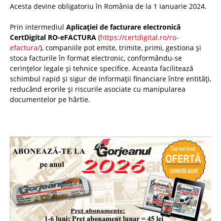
Acesta devine obligatoriu în România de la 1 ianuarie 2024.
Prin intermediul
Aplicației de facturare electronică
CertDigital RO-eFACTURA
(
https://certdigital.ro/ro-
efactura/
), companiile pot emite, trimite, primi, gestiona și
stoca facturile în format electronic, conformându-se
cerințelor legale și tehnice specifice. Aceasta facilitează
schimbul rapid și sigur de informații financiare între entități,
reducând erorile și riscurile asociate cu manipularea
documentelor pe hârtie.