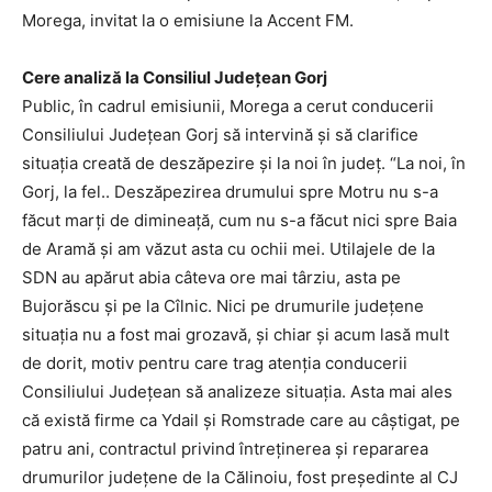
Morega, invitat la o emisiune la Accent FM.
Cere analiză la Consiliul Județean Gorj
Public, în cadrul emisiunii, Morega a cerut conducerii
Consiliului Județean Gorj să intervină și să clarifice
situația creată de deszăpezire și la noi în județ. “La noi, în
Gorj, la fel.. Deszăpezirea drumului spre Motru nu s-a
făcut marți de dimineață, cum nu s-a făcut nici spre Baia
de Aramă și am văzut asta cu ochii mei. Utilajele de la
SDN au apărut abia câteva ore mai târziu, asta pe
Bujorăscu și pe la Cîlnic. Nici pe drumurile județene
situația nu a fost mai grozavă, și chiar și acum lasă mult
de dorit, motiv pentru care trag atenția conducerii
Consiliului Județean să analizeze situația. Asta mai ales
că există firme ca Ydail și Romstrade care au câștigat, pe
patru ani, contractul privind întreținerea și repararea
drumurilor județene de la Călinoiu, fost președinte al CJ