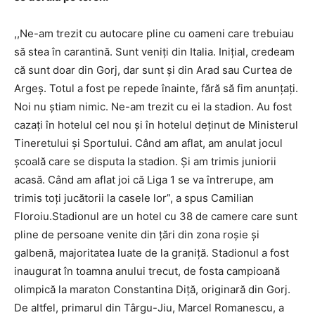
,,Ne-am trezit cu autocare pline cu oameni care trebuiau
să stea în carantină. Sunt veniți din Italia. Inițial, credeam
că sunt doar din Gorj, dar sunt și din Arad sau Curtea de
Argeș. Totul a fost pe repede înainte, fără să fim anunțați.
Noi nu știam nimic. Ne-am trezit cu ei la stadion. Au fost
cazați în hotelul cel nou și în hotelul deținut de Ministerul
Tineretului și Sportului. Când am aflat, am anulat jocul
școală care se disputa la stadion. Și am trimis juniorii
acasă. Când am aflat joi că Liga 1 se va întrerupe, am
trimis toți jucătorii la casele lor”, a spus Camilian
Floroiu.Stadionul are un hotel cu 38 de camere care sunt
pline de persoane venite din țări din zona roșie și
galbenă, majoritatea luate de la graniță. Stadionul a fost
inaugurat în toamna anului trecut, de fosta campioană
olimpică la maraton Constantina Diță, originară din Gorj.
De altfel, primarul din Târgu-Jiu, Marcel Romanescu, a