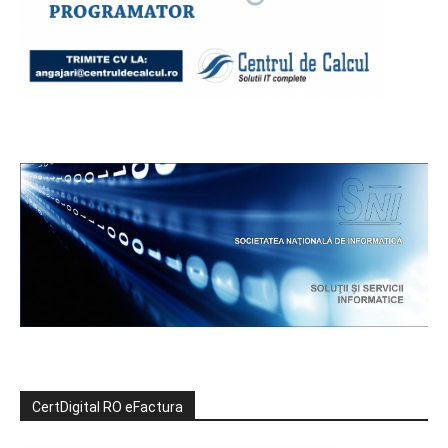
CertDigital RO eFactura