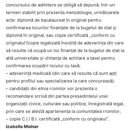
concursului de admitere se obligă să depună, într-un
termen stabilit prin prezenta metodologie, următoarele
acte: diplomă de bacalaureat în original pentru
confirmarea locurilor finanţate de la bugetul de stat şi
diplomă în original, sau copie certificată ,,conform cu
originalul”/copie legalizată însoţită de adeverinţa din care
să rezulte că ocupă un loc finanţat de la bugetul de stat la
altă universitate şi chitanţa de achitare a taxei pentru
confirmarea ocupării locului cu taxă;
– adeverinţă medicală (din care să rezulte că sunt apţi
pentru profilul sau specializarea la care concurează).
– candidaţii din etnia rromilor vor prezenta o
recomandare scrisă din partea preşedintelui unei
organizaţii civice, culturale sau politice, înregistrată legal,
prin care se atestă apartenenţa la comunitatea rromilor;
– copie C.I / B.I. certificată „conform cu originalul”.
Izabella Molnar