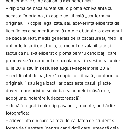
consemneze şi de câţi ani a mai beneficiat;
– diplomă de bacalaureat sau diplomă echivalentă cu
aceasta, în original, în copie certificată ,,conform cu
originalul” / copie legalizată, sau adeverinţă eliberată de
liceu în care se menţionează notele obţinute la examenul
de bacalaureat, media generală de la bacalaureat, mediile
obţinute în anii de studiu, termenul de valabilitate şi
faptul că nu s-a eliberat diploma pentru candidaţii care
promovează examenul de bacalaureat în sesiunea iunie-
iulie 2019 sau în sesiunea august-septembrie 2019;
– certificatul de naştere în copie certificată ,,conform cu
originalul” sau legalizată, iar dacă este cazul, şi acte
doveditoare privind schimbarea numelui (căsătorie,
adopţiune, hotărâre judecătorească);
– două fotografii color tip paşaport, recente, pe hârtie
fotografică;
– adeverinţă din care să rezulte calitatea de student şi
forma de finanţare (pentru candidaţii care urmează deja