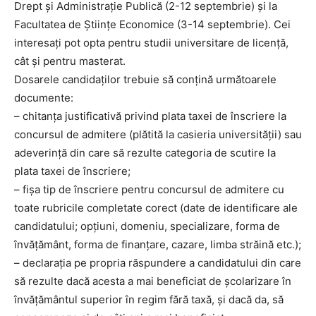
Drept și Administrație Publică (2-12 septembrie) și la
Facultatea de Științe Economice (3-14 septembrie). Cei
interesați pot opta pentru studii universitare de licență,
cât și pentru masterat.
Dosarele candidaţilor trebuie să conţină următoarele
documente:
– chitanţa justificativă privind plata taxei de înscriere la
concursul de admitere (plătită la casieria universității) sau
adeverinţă din care să rezulte categoria de scutire la
plata taxei de înscriere;
– fişa tip de înscriere pentru concursul de admitere cu
toate rubricile completate corect (date de identificare ale
candidatului; opţiuni, domeniu, specializare, forma de
învăţământ, forma de finanţare, cazare, limba străină etc.);
– declaraţia pe propria răspundere a candidatului din care
să rezulte dacă acesta a mai beneficiat de şcolarizare în
învăţământul superior în regim fără taxă, şi dacă da, să