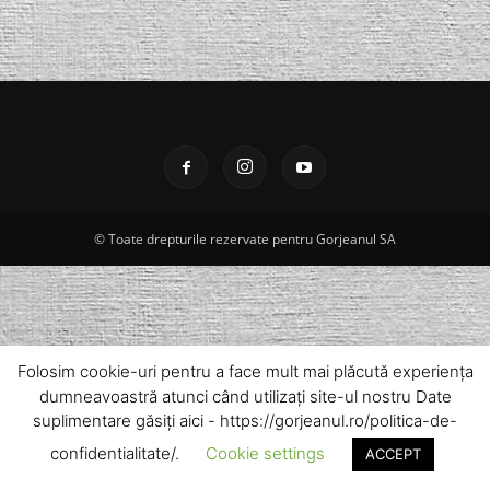
© Toate drepturile rezervate pentru Gorjeanul SA
Folosim cookie-uri pentru a face mult mai plăcută experiența
dumneavoastră atunci când utilizați site-ul nostru Date
suplimentare găsiți aici - https://gorjeanul.ro/politica-de-
confidentialitate/.
Cookie settings
ACCEPT