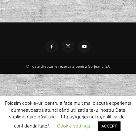
© Toate drepturile rezervate pentru Gorjeanul SA
Folosim cookie-uri pentru a face mult mai plăcută experiența
dumneavoastră atunci când utilizați site-ul nostru Date
suplimentare găsiți aici - https://gorjeanul.ro/politica-de-
confidentialitate/.
Cookie settings
ACCEPT