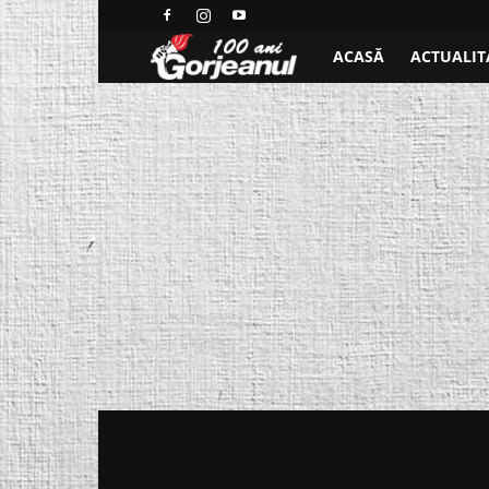
Ştiri
ACASĂ
ACTUALIT
locale
de
ultima
ora,
stiri
video
–
Ştiri