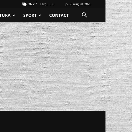
C
36.2
joi, 6 august 2026
Târgu Jiu
TURA
SPORT
CONTACT