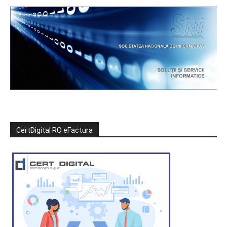
CertDigital RO eFactura