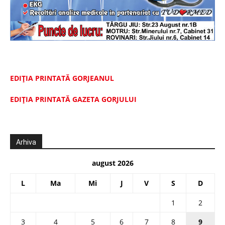
EDIȚIA PRINTATĂ GORJEANUL
EDIŢIA PRINTATĂ GAZETA GORJULUI
Arhiva
august 2026
L
Ma
Mi
J
V
S
D
1
2
3
4
5
6
7
8
9