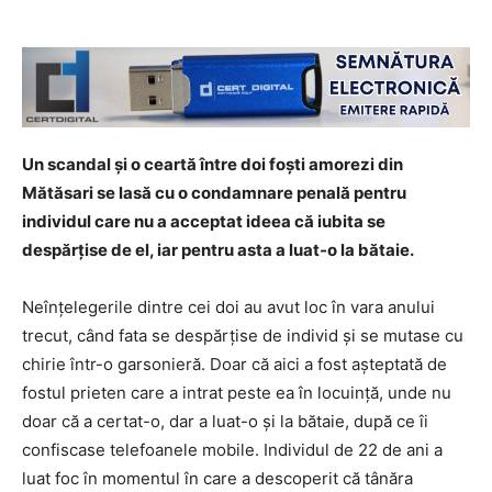
Un scandal și o ceartă între doi foști amorezi din
Mătăsari se lasă cu o condamnare penală pentru
individul care nu a acceptat ideea că iubita se
despărțise de el, iar pentru asta a luat-o la bătaie.
Neînțelegerile dintre cei doi au avut loc în vara anului
trecut, când fata se despărțise de individ și se mutase cu
chirie într-o garsonieră. Doar că aici a fost așteptată de
fostul prieten care a intrat peste ea în locuință, unde nu
doar că a certat-o, dar a luat-o și la bătaie, după ce îi
confiscase telefoanele mobile. Individul de 22 de ani a
luat foc în momentul în care a descoperit că tânăra