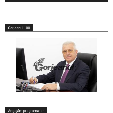
Gorjeanul 100
Angajăm programator