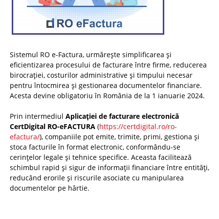
Sistemul RO e-Factura, urmărește simplificarea și
eficientizarea procesului de facturare între firme, reducerea
birocrației, costurilor administrative și timpului necesar
pentru întocmirea și gestionarea documentelor financiare.
Acesta devine obligatoriu în România de la 1 ianuarie 2024.
Prin intermediul
Aplicației de facturare electronică
CertDigital RO-eFACTURA
(
https://certdigital.ro/ro-
efactura/
), companiile pot emite, trimite, primi, gestiona și
stoca facturile în format electronic, conformându-se
cerințelor legale și tehnice specifice. Aceasta facilitează
schimbul rapid și sigur de informații financiare între entități,
reducând erorile și riscurile asociate cu manipularea
documentelor pe hârtie.