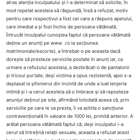
atras atenția inculpatului și l-a determinat să solicite, în
mod repetat acesteia să răspundă, însă a refuzat, motiv
pentru care respectivul a fost cel care a răspuns apelului,
care imediat a și fost închis de persoana vătămată.
Întrucât inculpatul cunoștea faptul că persoana vătămată
deține un anunț( pe www. .ro la secțiunea
matrimoniale/escorte), a întrebat-o pe aceasta dacă
doreşte să presteze serviciile postate în anunț iar, ca
urmare a refuzului acesteia, a dezbrăcat-o de pantalonii
și tricoul purtate, deși victima a opus rezistentă, apoi s-a
deplasat la șifonierul din incintă de unde a luat lenjerie
intimă şi i-a cerut acesteia să o îmbrace și să reposteze
anunțul deţinut pe site, afirmând totodată aceea că, prin
serviciile pe care le va presta, îi va achita o sancțiune
contravențională în valoare de 1000 lei, primită anterior. A
arătat persoana vătămată faptul că, deși inculpatul i-a
cerut să întrețină relații sexuale, aceasta a refuzat acest