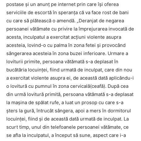
postase și un anunț pe internet prin care își oferea
serviciile de escortă în speranța că va face rost de bani
cu care să plătească o amendă. „Deranjat de negarea
persoanei vătămate cu privire la împrejurarea invocată de
acesta, inculpatul a exercitat acțiuni violente asupra
acesteia, lovind-o cu palma în zona fetei și provocând
sângerarea acesteia în zona buzei inferioare. Urmare a
loviturii primite, persoana vătămată s-a deplasat în
bucătăria locuinței, fiind urmată de inculpat, care din nou
a exercitat violente asupra ei, de această dată aplicându-i
o lovitură cu pumnul în zona cervicală(ceafă). După cea
din urmă lovitură primită, persoana vătămată s-a deplasat
la mașina de spălat rufe, a luat un prosop cu care s-a
șters la gură, întrucât sângera, apoi a mers în dormitorul
locuinței, fiind și de această dată urmată de inculpat. La
scurt timp, unul din telefoanele persoanei vătămate, ce
se afla la inculpatul, a început să sune, aspect care i-a