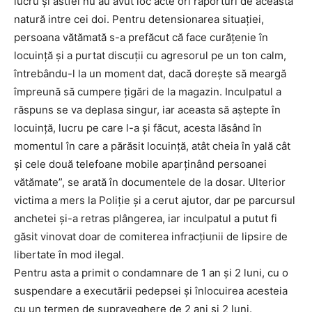
lucru și astfel nu au avut loc acte ori raporturi de această
natură intre cei doi. Pentru detensionarea situației,
persoana vătămată s-a prefăcut că face curățenie în
locuinţă și a purtat discuții cu agresorul pe un ton calm,
întrebându-l la un moment dat, dacă dorește să meargă
împreună să cumpere țigări de la magazin. Inculpatul a
răspuns se va deplasa singur, iar aceasta să aștepte în
locuință, lucru pe care l-a și făcut, acesta lăsând în
momentul în care a părăsit locuință, atât cheia în yală cât
și cele două telefoane mobile aparținând persoanei
vătămate”, se arată în documentele de la dosar. Ulterior
victima a mers la Poliție și a cerut ajutor, dar pe parcursul
anchetei și-a retras plângerea, iar inculpatul a putut fi
găsit vinovat doar de comiterea infracțiunii de lipsire de
libertate în mod ilegal.
Pentru asta a primit o condamnare de 1 an și 2 luni, cu o
suspendare a executării pedepsei și înlocuirea acesteia
cu un termen de supraveghere de 2 ani și 2 luni.