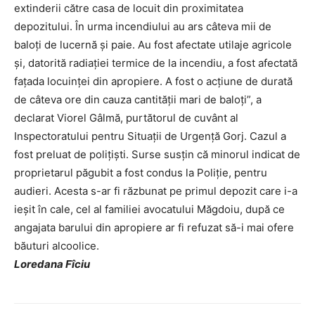
extinderii către casa de locuit din proximitatea
depozitului. În urma incendiului au ars câteva mii de
baloți de lucernă și paie. Au fost afectate utilaje agricole
și, datorită radiației termice de la incendiu, a fost afectată
fațada locuinței din apropiere. A fost o acțiune de durată
de câteva ore din cauza cantității mari de baloți”, a
declarat Viorel Gâlmă, purtătorul de cuvânt al
Inspectoratului pentru Situații de Urgență Gorj. Cazul a
fost preluat de polițiști. Surse susțin că minorul indicat de
proprietarul păgubit a fost condus la Poliție, pentru
audieri. Acesta s-ar fi răzbunat pe primul depozit care i-a
ieșit în cale, cel al familiei avocatului Măgdoiu, după ce
angajata barului din apropiere ar fi refuzat să-i mai ofere
băuturi alcoolice.
Loredana Fîciu