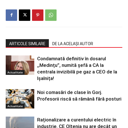
ARTICOLE SIMILARE
DE LA ACELAȘI AUTOR
Condamnată definitiv în dosarul
,,Medințu”, numită șefă a CA la
centrala invizibilă pe gaz a CEO de la
Actualitate
Ișalnița!
Noi comasări de clase în Gorj.
Profesorii riscă să rămână fără posturi
Actualitate
Raționalizare a curentului electric în
industrie. CE Oltenia nu are decât un