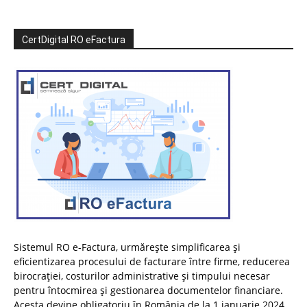
CertDigital RO eFactura
Sistemul RO e-Factura, urmărește simplificarea și
eficientizarea procesului de facturare între firme, reducerea
birocrației, costurilor administrative și timpului necesar
pentru întocmirea și gestionarea documentelor financiare.
Acesta devine obligatoriu în România de la 1 ianuarie 2024.