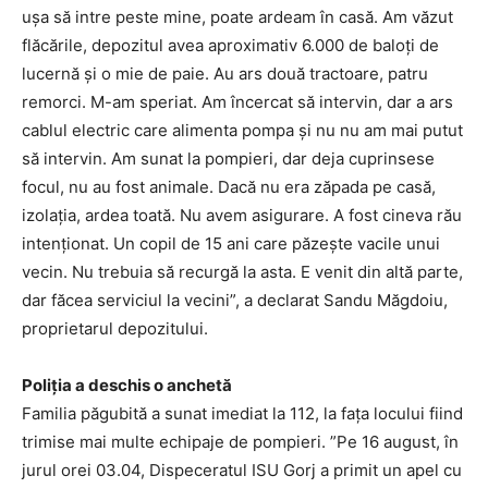
ușa să intre peste mine, poate ardeam în casă. Am văzut
flăcările, depozitul avea aproximativ 6.000 de baloți de
lucernă și o mie de paie. Au ars două tractoare, patru
remorci. M-am speriat. Am încercat să intervin, dar a ars
cablul electric care alimenta pompa și nu nu am mai putut
să intervin. Am sunat la pompieri, dar deja cuprinsese
focul, nu au fost animale. Dacă nu era zăpada pe casă,
izolația, ardea toată. Nu avem asigurare. A fost cineva rău
intenționat. Un copil de 15 ani care păzește vacile unui
vecin. Nu trebuia să recurgă la asta. E venit din altă parte,
dar făcea serviciul la vecini”, a declarat Sandu Măgdoiu,
proprietarul depozitului.
Poliția a deschis o anchetă
Familia păgubită a sunat imediat la 112, la fața locului fiind
trimise mai multe echipaje de pompieri. ”Pe 16 august, în
jurul orei 03.04, Dispeceratul ISU Gorj a primit un apel cu