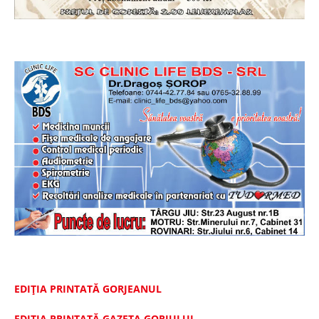
EDIȚIA PRINTATĂ GORJEANUL
EDIŢIA PRINTATĂ GAZETA GORJULUI