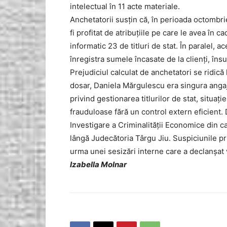
intelectual în 11 acte materiale.
Anchetatorii susțin că, în perioada octombri
fi profitat de atribuțiile pe care le avea în 
informatic 23 de titluri de stat. În paralel, 
înregistra sumele încasate de la clienți, însu
Prejudiciul calculat de anchetatori se ridică 
dosar, Daniela Mărgulescu era singura angajat
privind gestionarea titlurilor de stat, situaț
frauduloase fără un control extern eficient. 
Investigare a Criminalității Economice din 
lângă Judecătoria Târgu Jiu. Suspiciunile pri
urma unei sesizări interne care a declanșat v
Izabella Molnar