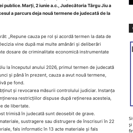
iei publice. Marți, 2 iunie a.c., Judecătoria Târgu Jiu a
cesul a parcurs deja nouă termene de judecată de la
tărât: „Repune cauza pe rol şi acordă termen la data de
 Decizia vine după mai multe amânări și deliberări
nte dosare de criminalitate economică instrumentate
 Jiu la începutul anului 2026, primul termen de judecată
atunci și până în prezent, cauza a avut nouă termene,
tivă pe fond.
ținut și revocarea măsurii controlului judiciar. Instanța
ținerea restricțiilor dispuse după reținerea acesteia,
re de libertate.
st trimisă în judecată sunt deosebit de grave.
Si
materiale, sustragere sau distrugere de înscrisuri în 22
și
iale, fals informatic în 13 acte materiale și fals
fi