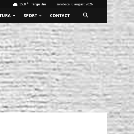
C
35.8
sâmbătă, 8 august 2026
Târgu Jiu
TURA
SPORT
CONTACT