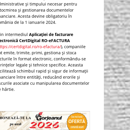
ministrative și timpului necesar pentru
ntocmirea și gestionarea documentelor
nanciare. Acesta devine obligatoriu în
mânia de la 1 ianuarie 2024.
rin intermediul
Aplicației de facturare
lectronică CertDigital RO-eFACTURA
ttps://certdigital.ro/ro-efactura/
), companiile
t emite, trimite, primi, gestiona și stoca
cturile în format electronic, conformându-se
rințelor legale și tehnice specifice. Aceasta
cilitează schimbul rapid și sigur de informații
nanciare între entități, reducând erorile și
scurile asociate cu manipularea documentelor
 hârtie.