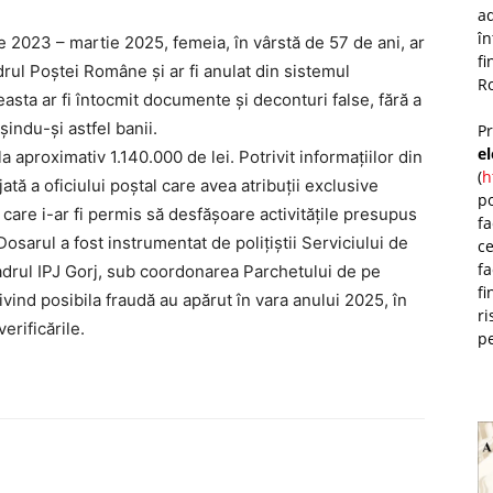
ad
î
e 2023 – martie 2025, femeia, în vârstă de 57 de ani, ar
fi
cadrul Poștei Române și ar fi anulat din sistemul
Ro
aceasta ar fi întocmit documente și deconturi false, fără a
șindu-și astfel banii.
P
e
la aproximativ 1.140.000 de lei. Potrivit informațiilor din
(
h
ă a oficiului poștal care avea atribuții exclusive
po
ie care i-ar fi permis să desfășoare activitățile presupus
fa
Dosarul a fost instrumentat de polițiștii Serviciului de
ce
fa
cadrul IPJ Gorj, sub coordonarea Parchetului de pe
fi
vind posibila fraudă au apărut în vara anului 2025, în
ri
erificările.
pe