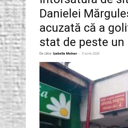
Danielei Mărgule
Gorjeanul.ro
acuzată că a golit
stat de peste un 
De către
Izabella Molnar
-
3 iunie 2026