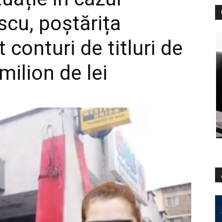
scu, poștărița
 conturi de titluri de
milion de lei