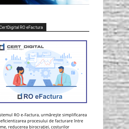
CertDigital RO eFactura
stemul RO e-Factura, urmărește simplificarea
 eficientizarea procesului de facturare între
rme, reducerea birocrației, costurilor