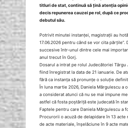
titluri de stat, continuă să țină atenția opin
decis repunerea cauzei pe rol, după ce pro
debutul său.
Potrivit minutei instanței, magistrații au ho
17.06.2026 pentru când se vor cita părţile”.
succesive într-unul dintre cele mai importa
anul trecut în Gorj.
Dosarul a intrat pe rolul Judecătoriei Târgu
fiind înregistrat la data de 21 ianuarie. De 
fără ca instanța să pronunțe o soluție defini
În luna martie 2026, Daniela Mărgulescu a ob
a considerat atunci că nu se mai impune men
astfel că fosta poștăriță este judecată în sta
Faptele pentru care Daniela Mărgulescu a fo
Procurorii o acuză de delapidare în 13 acte 
de acte materiale, înșelăciune în 9 acte mater