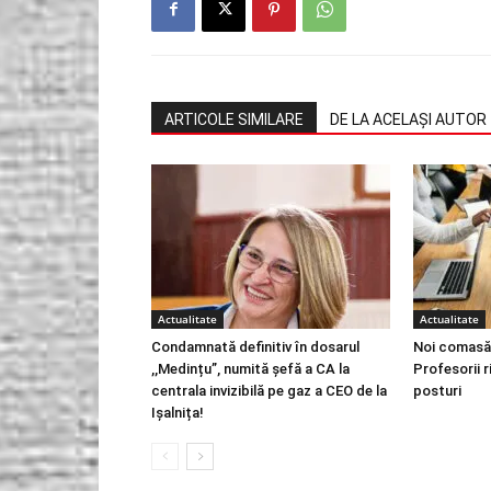
ARTICOLE SIMILARE
DE LA ACELAȘI AUTOR
Actualitate
Actualitate
Condamnată definitiv în dosarul
Noi comasăr
,,Medințu”, numită șefă a CA la
Profesorii 
centrala invizibilă pe gaz a CEO de la
posturi
Ișalnița!