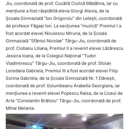
Jiu, coordonată de prof. Cucăilă Ciulică Mădălina, iar cu
mențiune a fost răsplătită eleva Giorgi Alexia, de la
Școala Gimnazială ”Ion Grigoroiu” din Lelești, coordonată
de profesor Făgași Ion. La secțiunea ”muzică” Premiul I a
fost acordat elevei Niculescu Miruna, de la Școala
Gimnazială ”Sfântul Nicolae” Târgu-Jiu, coordonată de
prof. Ciobanu Liliana, Premiul II a revenit elevei Lăzărescu
Jessica Ioana, de la Colegiul Național ”Tudor
Vladimirescu” Târgu-Jiu, coordonată de prof. Stoian
Loredana Gabriela, Premiul III a fost acordat elevei Filip
Sorina Gabriela, de la Școala Gimnazială Nr. 1 Dănești,
coordonată de prof. Golumbeanu Arabella Georgiana, iar
mențiunea a revenit elevei Popescu Raisa, de la Liceul de
Arte ”Constantin Brăiloiu” Târgu-Jiu, coordonată de prof.
Mihai Melania.