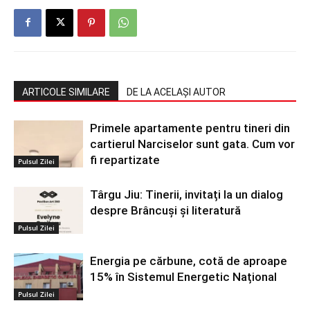
ARTICOLE SIMILARE
DE LA ACELAȘI AUTOR
Primele apartamente pentru tineri din
cartierul Narciselor sunt gata. Cum vor
fi repartizate
Pulsul Zilei
Târgu Jiu: Tinerii, invitați la un dialog
despre Brâncuși și literatură
Pulsul Zilei
Energia pe cărbune, cotă de aproape
15% în Sistemul Energetic Național
Pulsul Zilei