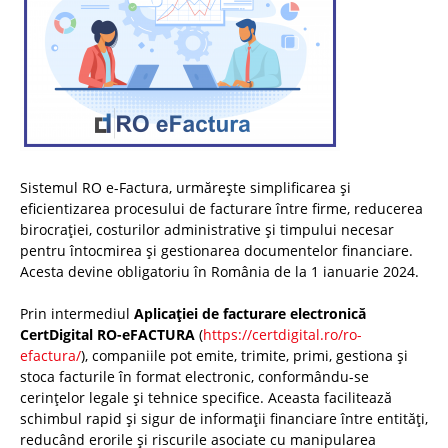
Sistemul RO e-Factura, urmărește simplificarea și
eficientizarea procesului de facturare între firme, reducerea
birocrației, costurilor administrative și timpului necesar
pentru întocmirea și gestionarea documentelor financiare.
Acesta devine obligatoriu în România de la 1 ianuarie 2024.
Prin intermediul
Aplicației de facturare electronică
CertDigital RO-eFACTURA
(
https://certdigital.ro/ro-
efactura/
), companiile pot emite, trimite, primi, gestiona și
stoca facturile în format electronic, conformându-se
cerințelor legale și tehnice specifice. Aceasta facilitează
schimbul rapid și sigur de informații financiare între entități,
reducând erorile și riscurile asociate cu manipularea