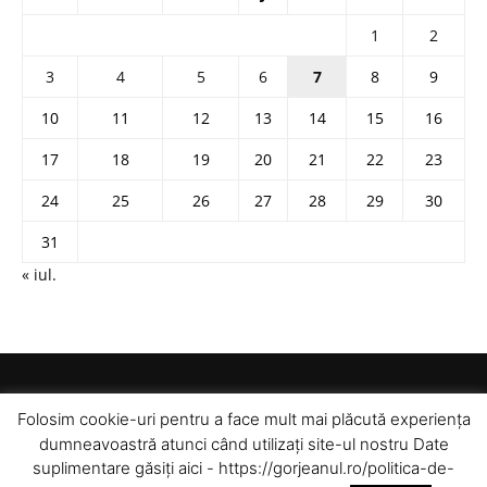
1
2
3
4
5
6
7
8
9
10
11
12
13
14
15
16
17
18
19
20
21
22
23
24
25
26
27
28
29
30
31
« iul.
Folosim cookie-uri pentru a face mult mai plăcută experiența
dumneavoastră atunci când utilizați site-ul nostru Date
suplimentare găsiți aici - https://gorjeanul.ro/politica-de-