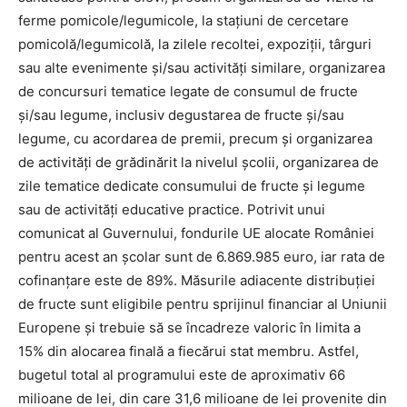
ferme pomicole/legumicole, la staţiuni de cercetare
pomicolă/legumicolă, la zilele recoltei, expoziții, târguri
sau alte evenimente şi/sau activităţi similare, organizarea
de concursuri tematice legate de consumul de fructe
şi/sau legume, inclusiv degustarea de fructe şi/sau
legume, cu acordarea de premii, precum şi organizarea
de activități de grădinărit la nivelul școlii, organizarea de
zile tematice dedicate consumului de fructe şi legume
sau de activități educative practice. Potrivit unui
comunicat al Guvernului, fondurile UE alocate României
pentru acest an şcolar sunt de 6.869.985 euro, iar rata de
cofinanţare este de 89%. Măsurile adiacente distribuţiei
de fructe sunt eligibile pentru sprijinul financiar al Uniunii
Europene şi trebuie să se încadreze valoric în limita a
15% din alocarea finală a fiecărui stat membru. Astfel,
bugetul total al programului este de aproximativ 66
milioane de lei, din care 31,6 milioane de lei provenite din