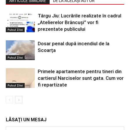
ARTICOLE SIMILARE
DE LA ACELAȘI AUTOR
Târgu Jiu: Lucrările realizate în cadrul
„Atelierelor Brâncuși” vor fi
prezentate publicului
Pulsul Zilei
Dosar penal după incendiul de la
Scoarța
Pulsul Zilei
Primele apartamente pentru tineri din
cartierul Narciselor sunt gata. Cum vor
fi repartizate
Pulsul Zilei
LĂSAȚI UN MESAJ