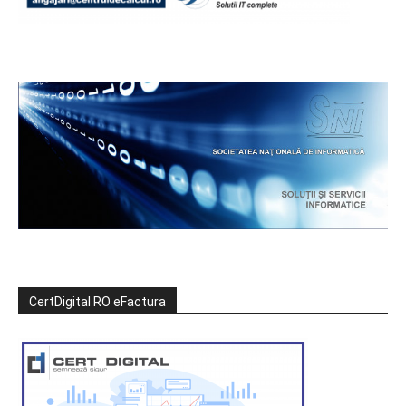
CertDigital RO eFactura