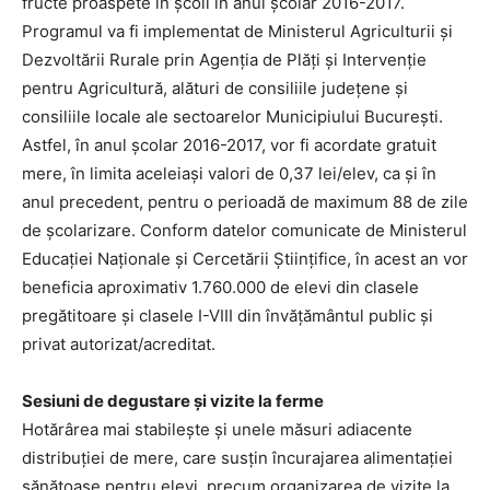
fructe proaspete în școli în anul școlar 2016-2017.
Programul va fi implementat de Ministerul Agriculturii şi
Dezvoltării Rurale prin Agenţia de Plăţi şi Intervenţie
pentru Agricultură, alături de consiliile județene şi
consiliile locale ale sectoarelor Municipiului București.
Astfel, în anul școlar 2016-2017, vor fi acordate gratuit
mere, în limita aceleiași valori de 0,37 lei/elev, ca şi în
anul precedent, pentru o perioadă de maximum 88 de zile
de școlarizare. Conform datelor comunicate de Ministerul
Educației Naţionale și Cercetării Științifice, în acest an vor
beneficia aproximativ 1.760.000 de elevi din clasele
pregătitoare şi clasele I-VIII din învățământul public şi
privat autorizat/acreditat.
Sesiuni de degustare și vizite la ferme
Hotărârea mai stabilește şi unele măsuri adiacente
distribuției de mere, care susțin încurajarea alimentației
sănătoase pentru elevi, precum organizarea de vizite la