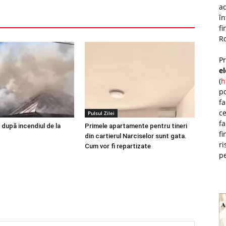
ad
î
fi
Ro
P
e
(
h
po
fa
ce
Pulsul Zilei
fa
 după incendiul de la
Primele apartamente pentru tineri
fi
din cartierul Narciselor sunt gata.
ri
Cum vor fi repartizate
pe