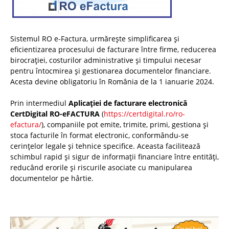
Sistemul RO e-Factura, urmărește simplificarea și
eficientizarea procesului de facturare între firme, reducerea
birocrației, costurilor administrative și timpului necesar
pentru întocmirea și gestionarea documentelor financiare.
Acesta devine obligatoriu în România de la 1 ianuarie 2024.
Prin intermediul
Aplicației de facturare electronică
CertDigital RO-eFACTURA
(
https://certdigital.ro/ro-
efactura/
), companiile pot emite, trimite, primi, gestiona și
stoca facturile în format electronic, conformându-se
cerințelor legale și tehnice specifice. Aceasta facilitează
schimbul rapid și sigur de informații financiare între entități,
reducând erorile și riscurile asociate cu manipularea
documentelor pe hârtie.