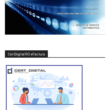
CertDigital RO eFactura