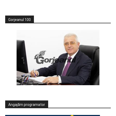
Gorjeanul 100
Angajăm programator