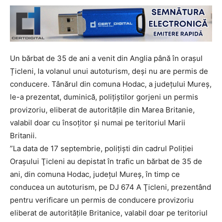
Un bărbat de 35 de ani a venit din Anglia până în orașul
Țicleni, la volanul unui autoturism, deşi nu are permis de
conducere. Tânărul din comuna Hodac, a județului Mureș,
le-a prezentat, duminică, poliţiştilor gorjeni un permis
provizoriu, eliberat de autorităţile din Marea Britanie,
valabil doar cu însoţitor şi numai pe teritoriul Marii
Britanii.
”La data de 17 septembrie, polițiști din cadrul Poliției
Oraşului Ţicleni au depistat în trafic un bărbat de 35 de
ani, din comuna Hodac, judeţul Mureş, în timp ce
conducea un autoturism, pe DJ 674 A Ţicleni, prezentând
pentru verificare un permis de conducere provizoriu
eliberat de autorităţile Britanice, valabil doar pe teritoriul