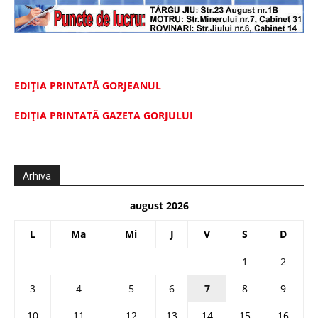
EDIȚIA PRINTATĂ GORJEANUL
EDIŢIA PRINTATĂ GAZETA GORJULUI
Arhiva
august 2026
L
Ma
Mi
J
V
S
D
1
2
3
4
5
6
7
8
9
10
11
12
13
14
15
16