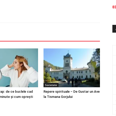
E
Societate
ap: de ce buclele cad
Repere spirituale – De Gustar un Ave
minute și cum oprești
la Tismana Gorjului