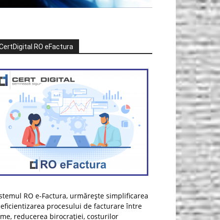
CertDigital RO eFactura
stemul RO e-Factura, urmărește simplificarea
 eficientizarea procesului de facturare între
rme, reducerea birocrației, costurilor