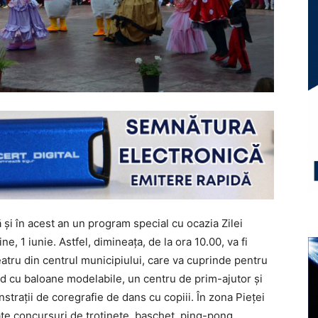
şi în acest an un program special cu ocazia Zilei
e, 1 iunie. Astfel, dimineaţa, de la ora 10.00, va fi
atru din centrul municipiului, care va cuprinde pentru
and cu baloane modelabile, un centru de prim-ajutor şi
traţii de coregrafie de dans cu copiii. În zona Pieţei
zate concursuri de trotinete, baschet, ping-pong,