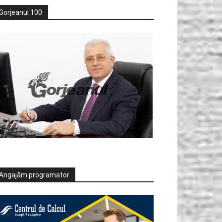
Gorjeanul 100
Angajăm programator