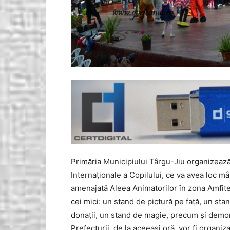
Primăria Municipiului Târgu-Jiu organizează 
Internaţionale a Copilului, ce va avea loc mâin
amenajată Aleea Animatorilor în zona Amfite
cei mici: un stand de pictură pe faţă, un st
donaţii, un stand de magie, precum şi demons
Prefecturii, de la aceeaşi oră, vor fi organi