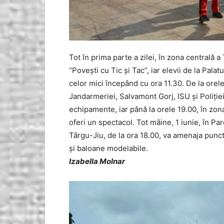
Tot în prima parte a zilei, în zona centrală 
“Poveşti cu Tic şi Tac”, iar elevii de la Palat
celor mici începând cu ora 11.30. De la orele
Jandarmeriei, Salvamont Gorj, ISU şi Poliţiei
echipamente, iar până la orele 19.00, în zon
oferi un spectacol. Tot mâine, 1 iunie, în P
Târgu-Jiu, de la ora 18.00, va amenaja punc
şi baloane modelabile.
Izabella Molnar