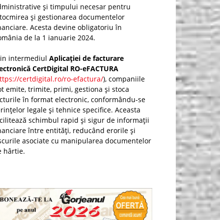
ministrative și timpului necesar pentru
ntocmirea și gestionarea documentelor
nanciare. Acesta devine obligatoriu în
mânia de la 1 ianuarie 2024.
rin intermediul
Aplicației de facturare
lectronică CertDigital RO-eFACTURA
ttps://certdigital.ro/ro-efactura/
), companiile
t emite, trimite, primi, gestiona și stoca
cturile în format electronic, conformându-se
rințelor legale și tehnice specifice. Aceasta
cilitează schimbul rapid și sigur de informații
nanciare între entități, reducând erorile și
scurile asociate cu manipularea documentelor
 hârtie.