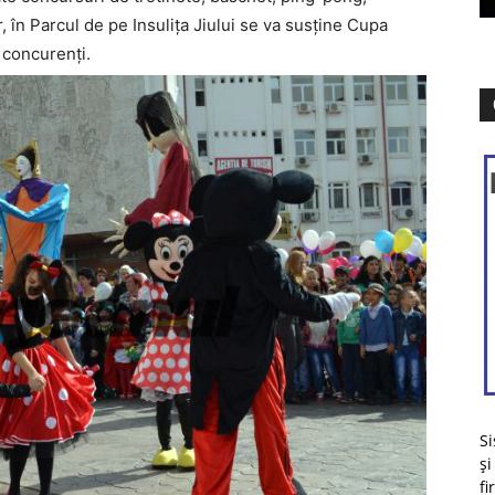
r, în Parcul de pe Insuliţa Jiului se va susţine Cupa
 concurenţi.
Si
și
fi