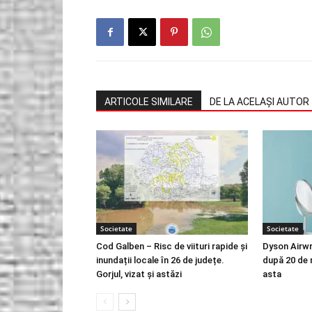
ARTICOLE SIMILARE
DE LA ACELAȘI AUTOR
Societate
Societate
Cod Galben – Risc de viituri rapide și
Dyson Airwr
inundații locale în 26 de județe.
după 20 de 
Gorjul, vizat și astăzi
asta