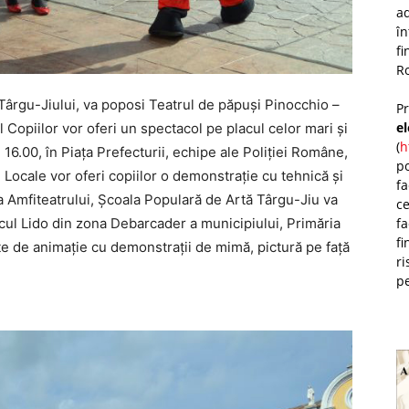
ad
î
fi
Ro
a Târgu-Jiului, va poposi Teatrul de păpuşi Pinocchio –
P
e
ul Copiilor vor oferi un spectacol pe placul celor mari şi
(
h
 16.00, în Piaţa Prefecturii, echipe ale Poliţiei Române,
po
 Locale vor oferi copiilor o demonstraţie cu tehnică şi
fa
a Amfiteatrului, Şcoala Populară de Artă Târgu-Jiu va
ce
fa
arcul Lido din zona Debarcader a municipiului, Primăria
fi
te de animaţie cu demonstraţii de mimă, pictură pe faţă
ri
pe