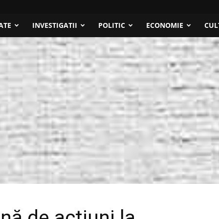
ATE
INVESTIGATII
POLITIC
ECONOMIE
CUL
ină de acţiuni la