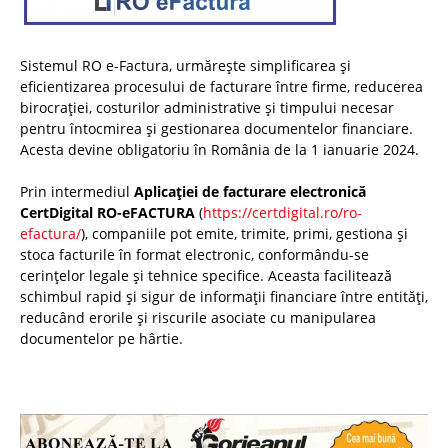
Sistemul RO e-Factura, urmărește simplificarea și
eficientizarea procesului de facturare între firme, reducerea
birocrației, costurilor administrative și timpului necesar
pentru întocmirea și gestionarea documentelor financiare.
Acesta devine obligatoriu în România de la 1 ianuarie 2024.
Prin intermediul
Aplicației de facturare electronică
CertDigital RO-eFACTURA
(
https://certdigital.ro/ro-
efactura/
), companiile pot emite, trimite, primi, gestiona și
stoca facturile în format electronic, conformându-se
cerințelor legale și tehnice specifice. Aceasta facilitează
schimbul rapid și sigur de informații financiare între entități,
reducând erorile și riscurile asociate cu manipularea
documentelor pe hârtie.