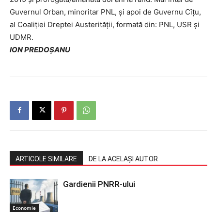
Guvernul Orban, minoritar PNL, și apoi de Guvernu Cîțu,
al Coaliției Dreptei Austerității, formată din: PNL, USR și
UDMR.
ION PREDOȘANU
ARTICOLE SIMILARE
DE LA ACELAȘI AUTOR
Gardienii PNRR-ului
Economie