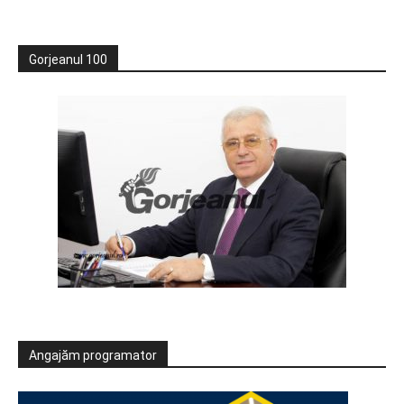
Gorjeanul 100
Angajăm programator