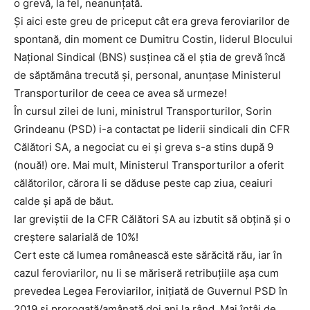
o grevă, la fel, neanunțată.
Și aici este greu de priceput cât era greva feroviarilor de
spontană, din moment ce Dumitru Costin, liderul Blocului
Național Sindical (BNS) susținea că el știa de grevă încă
de săptămâna trecută și, personal, anunțase Ministerul
Transporturilor de ceea ce avea să urmeze!
În cursul zilei de luni, ministrul Transporturilor, Sorin
Grindeanu (PSD) i-a contactat pe liderii sindicali din CFR
Călători SA, a negociat cu ei și greva s-a stins după 9
(nouă!) ore. Mai mult, Ministerul Transporturilor a oferit
călătorilor, cărora li se dăduse peste cap ziua, ceaiuri
calde și apă de băut.
Iar greviștii de la CFR Călători SA au izbutit să obțină și o
creștere salarială de 10%!
Cert este că lumea românească este sărăcită rău, iar în
cazul feroviarilor, nu li se măriseră retribuțiile așa cum
prevedea Legea Feroviarilor, inițiată de Guvernul PSD în
2019 și prorogată/amânată doi ani la rând. Mai întâi de