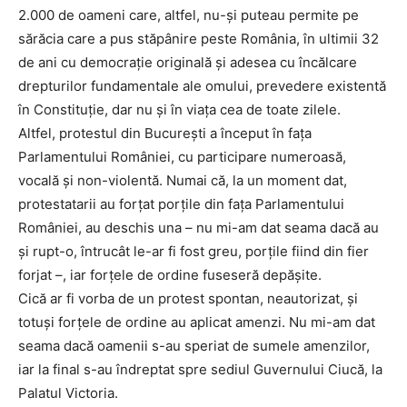
2.000 de oameni care, altfel, nu-și puteau permite pe
sărăcia care a pus stăpânire peste România, în ultimii 32
de ani cu democrație originală și adesea cu încălcare
drepturilor fundamentale ale omului, prevedere existentă
în Constituție, dar nu și în viața cea de toate zilele.
Altfel, protestul din București a început în fața
Parlamentului României, cu participare numeroasă,
vocală și non-violentă. Numai că, la un moment dat,
protestatarii au forțat porțile din fața Parlamentului
României, au deschis una – nu mi-am dat seama dacă au
și rupt-o, întrucât le-ar fi fost greu, porțile fiind din fier
forjat –, iar forțele de ordine fuseseră depășite.
Cică ar fi vorba de un protest spontan, neautorizat, și
totuși forțele de ordine au aplicat amenzi. Nu mi-am dat
seama dacă oamenii s-au speriat de sumele amenzilor,
iar la final s-au îndreptat spre sediul Guvernului Ciucă, la
Palatul Victoria.