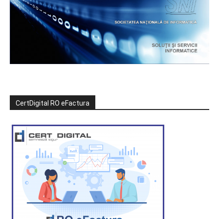
CertDigital RO eFactura