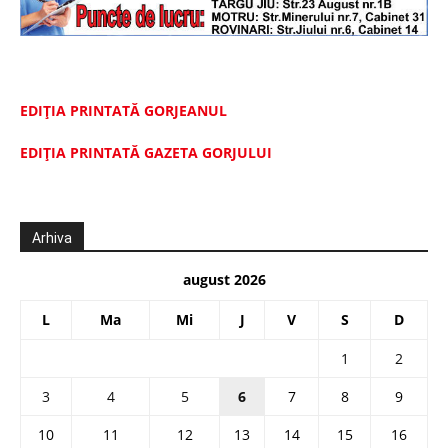
EDIȚIA PRINTATĂ GORJEANUL
EDIŢIA PRINTATĂ GAZETA GORJULUI
Arhiva
august 2026
L
Ma
Mi
J
V
S
D
1
2
3
4
5
6
7
8
9
10
11
12
13
14
15
16