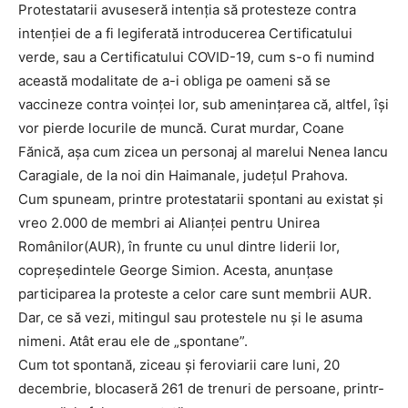
Protestatarii avuseseră intenția să protesteze contra
intenției de a fi legiferată introducerea Certificatului
verde, sau a Certificatului COVID-19, cum s-o fi numind
această modalitate de a-i obliga pe oameni să se
vaccineze contra voinței lor, sub amenințarea că, altfel, își
vor pierde locurile de muncă. Curat murdar, Coane
Fănică, așa cum zicea un personaj al marelui Nenea Iancu
Caragiale, de la noi din Haimanale, județul Prahova.
Cum spuneam, printre protestatarii spontani au existat și
vreo 2.000 de membri ai Alianței pentru Unirea
Românilor(AUR), în frunte cu unul dintre liderii lor,
copreședintele George Simion. Acesta, anunțase
participarea la proteste a celor care sunt membrii AUR.
Dar, ce să vezi, mitingul sau protestele nu și le asuma
nimeni. Atât erau ele de „spontane”.
Cum tot spontană, ziceau și feroviarii care luni, 20
decembrie, blocaseră 261 de trenuri de persoane, printr-