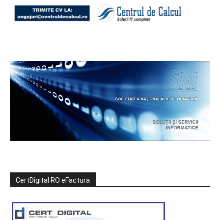
CertDigital RO eFactura