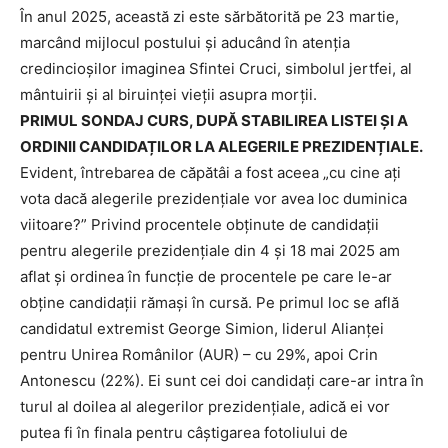
În anul 2025, această zi este sărbătorită pe 23 martie,
marcând mijlocul postului și aducând în atenția
credincioșilor imaginea Sfintei Cruci, simbolul jertfei, al
mântuirii și al biruinței vieții asupra morții.
PRIMUL SONDAJ CURS, DUPĂ STABILIREA LISTEI ȘI A
ORDINII CANDIDAȚILOR LA ALEGERILE PREZIDENȚIALE.
Evident, întrebarea de căpătâi a fost aceea „cu cine ați
vota dacă alegerile prezidențiale vor avea loc duminica
viitoare?” Privind procentele obținute de candidații
pentru alegerile prezidențiale din 4 și 18 mai 2025 am
aflat și ordinea în funcție de procentele pe care le-ar
obține candidații rămași în cursă. Pe primul loc se află
candidatul extremist George Simion, liderul Alianței
pentru Unirea Românilor (AUR) – cu 29%, apoi Crin
Antonescu (22%). Ei sunt cei doi candidați care-ar intra în
turul al doilea al alegerilor prezidențiale, adică ei vor
putea fi în finala pentru câștigarea fotoliului de