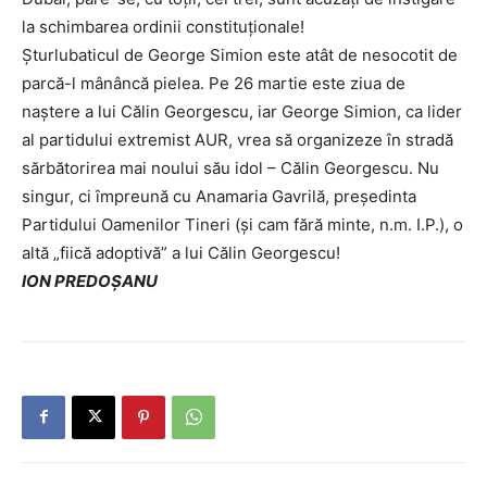
la schimbarea ordinii constituționale!
Șturlubaticul de George Simion este atât de nesocotit de
parcă-l mânâncă pielea. Pe 26 martie este ziua de
naștere a lui Călin Georgescu, iar George Simion, ca lider
al partidului extremist AUR, vrea să organizeze în stradă
sărbătorirea mai noului său idol – Călin Georgescu. Nu
singur, ci împreună cu Anamaria Gavrilă, președinta
Partidului Oamenilor Tineri (și cam fără minte, n.m. I.P.), o
altă „fiică adoptivă” a lui Călin Georgescu!
ION PREDOȘANU