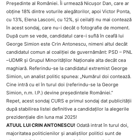
Președinte al României. Îi urmează Nicușor Dan, care ar
obține 18% dintre voturile alegătorilor, apoi Victor Ponta,
cu 13%, Elena Lasconi, cu 12%, și ceilalți nu mai contează
în acest sondaj, care nu-i decât o fotografie de moment.
După cum se vede, candidatul care-i suflă în ceafă lui
George Simion este Crin Antonescu, nimeni altul decât
candidatul comun al coaliției de guvernământ: PSD – PNL
–UDMR și Grupul Minorităților Naționale alta decât cea
maghiară. Referindu-se la candidatul extremist George
Simion, un analist politic spunea: „Numărul doi contează.
Cine intră cu el în turul doi (referindu-se la George
Simion, n.m. I.P.) devine președintele României.”
Repet, acest sondaj CURS e primul sondaj dat publicității
după stabilirea listei definitive a candidaților la alegerile
prezidențiale din luna mai 2025!
ATUUL LUI CRIN ANTONESCU!
Odată intrat în turul doi,
majoritatea politicienilor și analiștilor politici sunt de