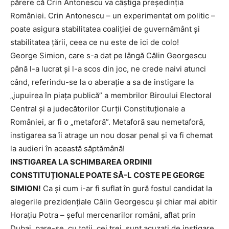
părere că Crin Antonescu va câștiga președinția
României. Crin Antonescu – un experimentat om politic –
poate asigura stabilitatea coaliției de guvernământ și
stabilitatea țării, ceea ce nu este de ici de colo!
George Simion, care s-a dat pe lângă Călin Georgescu
până l-a lucrat și l-a scos din joc, ne crede naivi atunci
când, referindu-se la o aberație a sa de instigare la
„jupuirea în piața publică” a membrilor Biroului Electoral
Central și a judecătorilor Curții Constituționale a
României, ar fi o „metaforă”. Metaforă sau nemetaforă,
instigarea sa îi atrage un nou dosar penal și va fi chemat
la audieri în această săptămână!
INSTIGAREA LA SCHIMBAREA ORDINII
CONSTITUȚIONALE POATE SĂ-L COSTE PE GEORGE
SIMION!
Ca și cum i-ar fi suflat în gură fostul candidat la
alegerile prezidențiale Călin Georgescu și chiar mai abitir
Horațiu Potra – șeful mercenarilor români, aflat prin
Dubai, pare-se, cu toții, cei trei, sunt acuzați de instigare