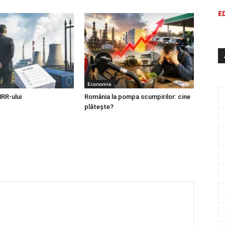
E
Economie
NRR-ului
România la pompa scumpirilor: cine
plătește?