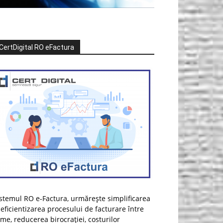
CertDigital RO eFactura
stemul RO e-Factura, urmărește simplificarea
 eficientizarea procesului de facturare între
rme, reducerea birocrației, costurilor