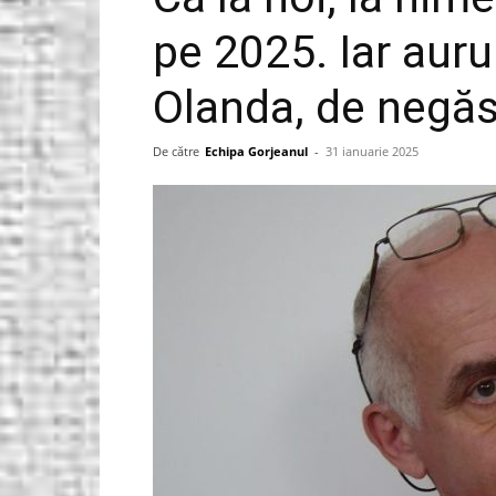
pe 2025. Iar aurul
Gorjeanul.ro
Olanda, de negăs
De către
Echipa Gorjeanul
-
31 ianuarie 2025