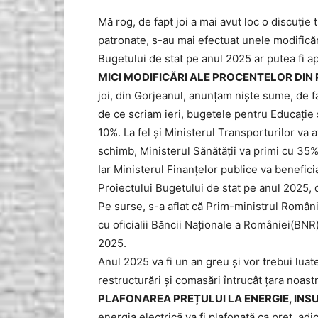
Mă rog, de fapt joi a mai avut loc o discuție 
patronate, s-au mai efectuat unele modificăr
Bugetului de stat pe anul 2025 ar putea fi a
MICI MODIFICĂRI ALE PROCENTELOR DIN
joi, din Gorjeanul, anunțam niște sume, de f
de ce scriam ieri, bugetele pentru Educați
10%. La fel și Ministerul Transporturilor va
schimb, Ministerul Sănătății va primi cu 35
Iar Ministerul Finanțelor publice va benefic
Proiectului Bugetului de stat pe anul 2025, d
Pe surse, s-a aflat că Prim-ministrul Român
cu oficialii Băncii Naționale a României(BNR
2025.
Anul 2025 va fi un an greu și vor trebui lua
restructurări și comasări întrucât țara noast
PLAFONAREA PREȚULUI LA ENERGIE, INSU
energia electrică va fi plafonată ca preț, adi