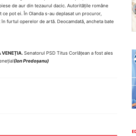
iese de aur din tezaurul dacic. Autoritățile române
ot ce pot ei. În Olanda s-au deplasat un procuror,
 în furtul operelor de artă. Deocamdată, ancheta bate
A VENEȚIA.
Senatorul PSD Titus Corlățean a fost ales
eneția!
(Ion Predoșanu)
E