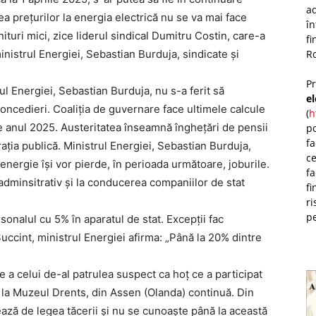
ad
ea prețurilor la energia electrică nu se va mai face
î
ituri mici, zice liderul sindical Dumitru Costin, care-a
fi
Ro
e ministrul Energiei, Sebastian Burduja, sindicate și
P
ul Energiei, Sebastian Burduja, nu s-a ferit să
e
oncedieri. Coaliția de guvernare face ultimele calcule
(
h
e anul 2025. Austeritatea înseamnă înghețări de pensii
po
fa
rația publică. Ministrul Energiei, Sebastian Burduja,
ce
 energie își vor pierde, în perioada următoare, joburile.
fa
 adminsitrativ și la conducerea companiilor de stat
fi
ri
pe
rsonalul cu 5% în aparatul de stat. Excepții fac
uccint, ministrul Energiei afirma: „Până la 20% dintre
a celui de-al patrulea suspect ca hoț ce a participat
e la Muzeul Drents, din Assen (Olanda) continuă. Din
alează de legea tăcerii și nu se cunoaște până la această