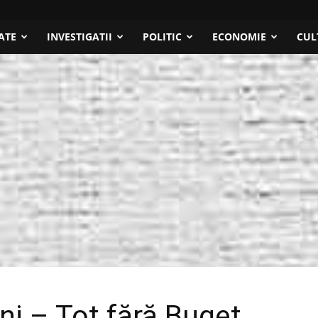
ATE
INVESTIGATII
POLITIC
ECONOMIE
CUL
eni – Tot fără Buget