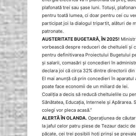
plafonată trei sau șase luni. Totuși, plafonar
pentru toată lumea, ci doar pentru cei cu ven
participat joi la dialogul tripartit, alături d
patronate.
AUSTERITATE BUGETARĂ, ÎN 2025!
Ministr
vorbească despre reduceri de cheltuieli și c
pentru definitivarea Proiectului Bugetului p
și salarii, comasări și concedieri în administ
declara joi că circa 32% dintre directorii din
El mai anunță că prin concedieri în aparatul
poate face economii de un miliard de lei.
Coaliția a decis să reducă cheltuielile cu pe
Sănătatea, Educația, Internele și Apărarea. S
colegi vor pleca acasă.”
ALERTĂ ÎN OLANDA.
Operațiunea de căutare 
la jaful celor patru piese de Tezaur dacic d
păcate, cei trei posibili hoți prinși se prev