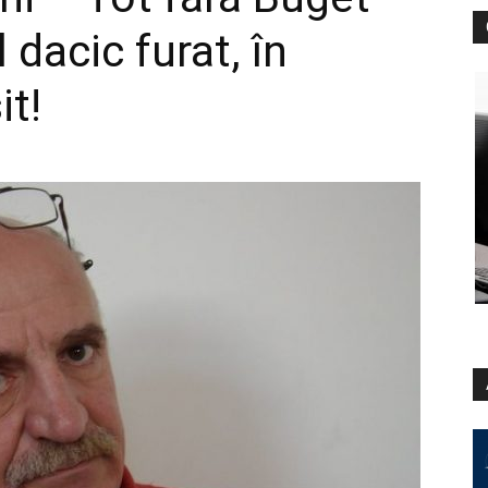
 dacic furat, în
it!