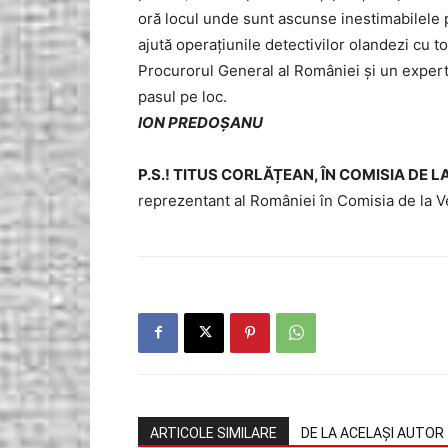
oră locul unde sunt ascunse inestimabilele p
ajută operațiunile detectivilor olandezi cu t
Procurorul General al României și un expert
pasul pe loc.
ION PREDOȘANU
P.S.! TITUS CORLĂȚEAN, ÎN COMISIA DE L
reprezentant al României în Comisia de la V
ARTICOLE SIMILARE
DE LA ACELAȘI AUTOR