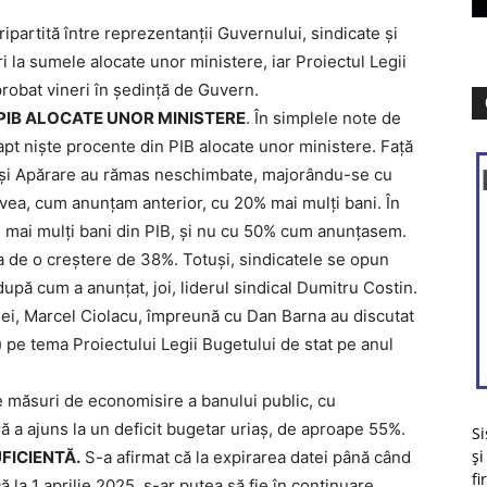
tripartită între reprezentanții Guvernului, sindicate și
i la sumele alocate unor ministere, iar Proiectul Legii
probat vineri în ședință de Guvern.
 PIB ALOCATE UNOR MINISTERE
. În simplele note de
apt niște procente din PIB alocate unor ministere. Față
e și Apărare au rămas neschimbate, majorându-se cu
 avea, cum anunțam anterior, cu 20% mai mulți bani. În
% mai mulți bani din PIB, și nu cu 50% cum anunțasem.
ia de o creștere de 38%. Totuși, sindicatele se opun
upă cum a anunțat, joi, liderul sindical Dumitru Costin.
iei, Marcel Ciolacu, împreună cu Dan Barna au discutat
) pe tema Proiectului Legii Bugetului de stat pe anul
te măsuri de economisire a banului public, cu
ră a ajuns la un deficit bugetar uriaș, de aproape 55%.
Si
și
FICIENTĂ.
S-a afirmat că la expirarea datei până când
fi
că la 1 aprilie 2025, s-ar putea să fie în continuare