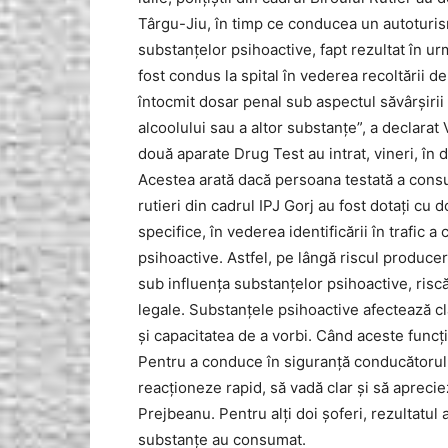
Târgu-Jiu, în timp ce conducea un autoturis
substanțelor psihoactive, fapt rezultat în u
fost condus la spital în vederea recoltării d
întocmit dosar penal sub aspectul săvârşirii
alcoolului sau a altor substanțe”, a declarat
două aparate Drug Test au intrat, vineri, în 
Acestea arată dacă persoana testată a consum
rutieri din cadrul IPJ Gorj au fost dotați cu 
specifice, în vederea identificării în trafic 
psihoactive. Astfel, pe lângă riscul producer
sub influenţa substanțelor psihoactive, riscă
legale. Substanțele psihoactive afectează cla
şi capacitatea de a vorbi. Când aceste funcţi
Pentru a conduce în siguranţă conducătorul a
reacţioneze rapid, să vadă clar şi să aprecie
Prejbeanu. Pentru alți doi șoferi, rezultatul a
substanțe au consumat.