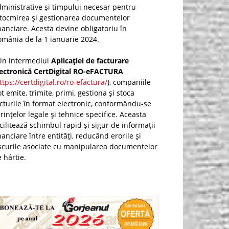
ministrative și timpului necesar pentru
ntocmirea și gestionarea documentelor
nanciare. Acesta devine obligatoriu în
mânia de la 1 ianuarie 2024.
rin intermediul
Aplicației de facturare
lectronică CertDigital RO-eFACTURA
ttps://certdigital.ro/ro-efactura/
), companiile
t emite, trimite, primi, gestiona și stoca
cturile în format electronic, conformându-se
rințelor legale și tehnice specifice. Aceasta
cilitează schimbul rapid și sigur de informații
nanciare între entități, reducând erorile și
scurile asociate cu manipularea documentelor
 hârtie.