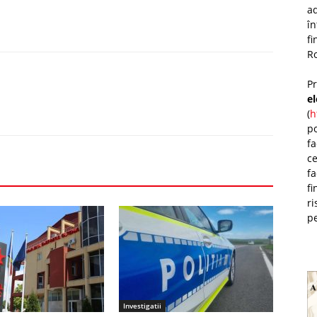
ad
î
fi
Ro
P
e
(
h
po
fa
ce
fa
fi
ri
pe
Investigatii