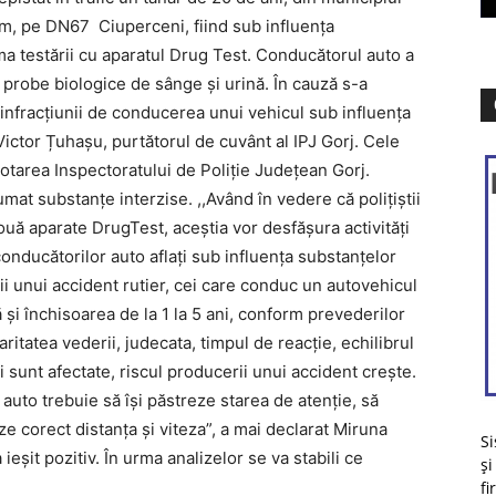
m, pe DN67 Ciuperceni, fiind sub influența
rma testării cu aparatul Drug Test. Conducătorul auto a
e probe biologice de sânge și urină. În cauză s-a
 infracțiunii de conducerea unui vehicul sub influenţa
 Victor Țuhașu, purtătorul de cuvânt al IPJ Gorj. Cele
dotarea Inspectoratului de Poliție Județean Gorj.
at substanţe interzise. ,,Având în vedere că polițiștii
două aparate DrugTest, aceștia vor desfășura activități
a conducătorilor auto aflați sub influența substanțelor
ii unui accident rutier, cei care conduc un autovehicul
 şi închisoarea de la 1 la 5 ani, conform prevederilor
ritatea vederii, judecata, timpul de reacţie, echilibrul
i sunt afectate, riscul producerii unui accident crește.
uto trebuie să îşi păstreze starea de atenţie, să
ze corect distanţa şi viteza”, a mai declarat Miruna
Si
 ieșit pozitiv. În urma analizelor se va stabili ce
și
fi