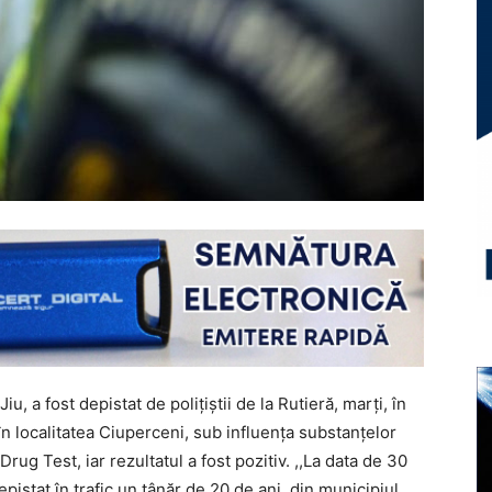
u, a fost depistat de polițiștii de la Rutieră, marți, în
n localitatea Ciuperceni, sub influența substanțelor
Drug Test, iar rezultatul a fost pozitiv. ,,La data de 30
 depistat în trafic un tânăr de 20 de ani, din municipiul