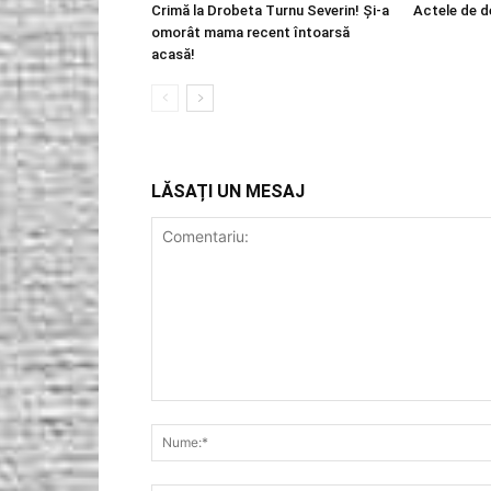
Crimă la Drobeta Turnu Severin! Și-a
Actele de d
omorât mama recent întoarsă
acasă!
LĂSAȚI UN MESAJ