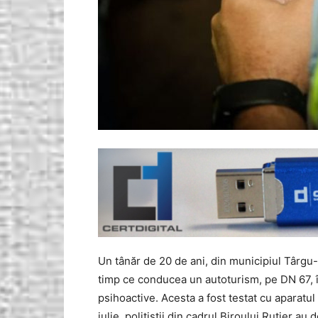
Un tânăr de 20 de ani, din municipiul Târgu-Ji
timp ce conducea un autoturism, pe DN 67, î
psihoactive. Acesta a fost testat cu aparatul 
iulie, poliţiştii din cadrul Biroului Rutier au