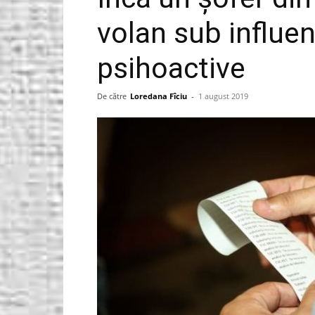
volan sub influe
Gorjeanul.ro
psihoactive
De către
Loredana Fîciu
-
1 august 2019