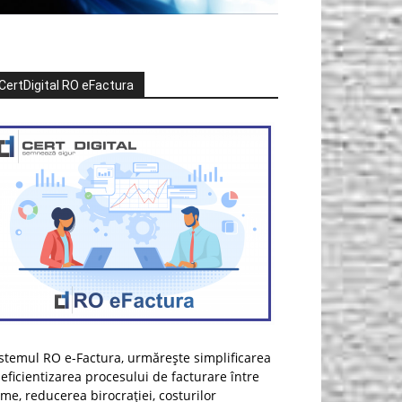
CertDigital RO eFactura
stemul RO e-Factura, urmărește simplificarea
 eficientizarea procesului de facturare între
rme, reducerea birocrației, costurilor