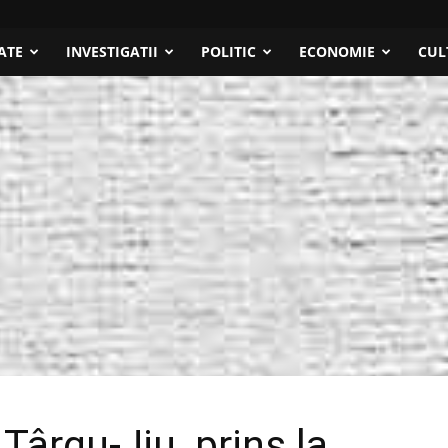
ATE
INVESTIGATII
POLITIC
ECONOMIE
CUL
 Târgu-Jiu, prins la