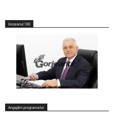
Gorjeanul 100
Angajăm programator