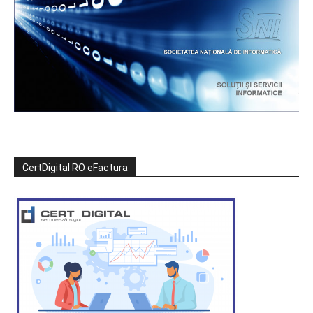
CertDigital RO eFactura