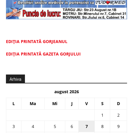
EDIȚIA PRINTATĂ GORJEANUL
EDIŢIA PRINTATĂ GAZETA GORJULUI
Arhiva
august 2026
L
Ma
Mi
J
V
S
D
1
2
3
4
5
6
7
8
9