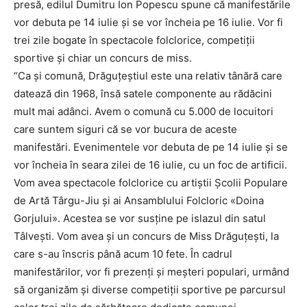
presă, edilul Dumitru Ion Popescu spune că manifestările
vor debuta pe 14 iulie şi se vor încheia pe 16 iulie. Vor fi
trei zile bogate în spectacole folclorice, competiţii
sportive şi chiar un concurs de miss.
“Ca şi comună, Drăguţeştiul este una relativ tânără care
datează din 1968, însă satele componente au rădăcini
mult mai adânci. Avem o comună cu 5.000 de locuitori
care suntem siguri că se vor bucura de aceste
manifestări. Evenimentele vor debuta de pe 14 iulie şi se
vor încheia în seara zilei de 16 iulie, cu un foc de artificii.
Vom avea spectacole folclorice cu artiştii Şcolii Populare
de Artă Târgu-Jiu şi ai Ansamblului Folcloric «Doina
Gorjului». Acestea se vor susţine pe islazul din satul
Tâlveşti. Vom avea şi un concurs de Miss Drăguţeşti, la
care s-au înscris până acum 10 fete. În cadrul
manifestărilor, vor fi prezenţi şi meşteri populari, urmând
să organizăm şi diverse competiţii sportive pe parcursul