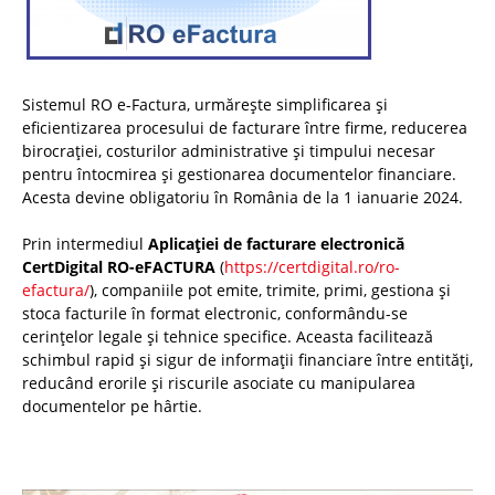
Sistemul RO e-Factura, urmărește simplificarea și
eficientizarea procesului de facturare între firme, reducerea
birocrației, costurilor administrative și timpului necesar
pentru întocmirea și gestionarea documentelor financiare.
Acesta devine obligatoriu în România de la 1 ianuarie 2024.
Prin intermediul
Aplicației de facturare electronică
CertDigital RO-eFACTURA
(
https://certdigital.ro/ro-
efactura/
), companiile pot emite, trimite, primi, gestiona și
stoca facturile în format electronic, conformându-se
cerințelor legale și tehnice specifice. Aceasta facilitează
schimbul rapid și sigur de informații financiare între entități,
reducând erorile și riscurile asociate cu manipularea
documentelor pe hârtie.