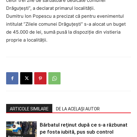
celor trei zile de sărbătoare dedicate comunei
Drăguţeşti”, a declarat primarul localităţii.
Dumitru Ion Popescu a precizat că pentru evenimentul
intitulat “Zilele comunei Drăguţeşti” s-a alocat un buget
de 45.000 de lei, sumă pusă la dispoziţie din vistieria
proprie a localităţii.
ARTICOLE SIMILARE
DE LA ACELAȘI AUTOR
Bărbatul reținut după ce s-a răzbunat
pe fosta iubită, pus sub control
Realitatea