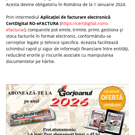
Acesta devine obligatoriu în România de la 1 ianuarie 2024.
Prin intermediul
Aplicației de facturare electronică
CertDigital RO-eFACTURA
(
https://certdigital.ro/ro-
efactura/
), companiile pot emite, trimite, primi, gestiona și
stoca facturile în format electronic, conformându-se
cerințelor legale și tehnice specifice. Aceasta facilitează
schimbul rapid și sigur de informații financiare între entități,
reducând erorile și riscurile asociate cu manipularea
documentelor pe hârtie.