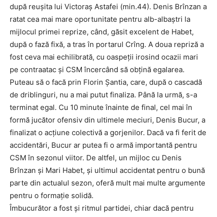
după reușita lui Victoraș Astafei (min.44). Denis Brînzan a
ratat cea mai mare oportunitate pentru alb-albaștri la
mijlocul primei reprize, când, găsit excelent de Habet,
după o fază fixă, a tras în portarul Crîng. A doua repriză a
fost ceva mai echilibrată, cu oaspeții irosind ocazii mari
pe contraatac și CSM încercând să obțină egalarea.
Puteau să o facă prin Florin Șantia, care, după o cascadă
de driblinguri, nu a mai putut finaliza. Până la urmă, s-a
terminat egal. Cu 10 minute înainte de final, cel mai în
formă jucător ofensiv din ultimele meciuri, Denis Bucur, a
finalizat o acțiune colectivă a gorjenilor. Dacă va fi ferit de
accidentări, Bucur ar putea fi o armă importantă pentru
CSM în sezonul viitor. De altfel, un mijloc cu Denis
Brînzan și Mari Habet, și ultimul accidentat pentru o bună
parte din actualul sezon, oferă mult mai multe argumente
pentru o formație solidă.
Îmbucurător a fost și ritmul partidei, chiar dacă pentru