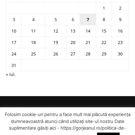
1
2
3
4
5
6
7
8
9
10
11
12
13
14
15
16
17
18
19
20
21
22
23
24
25
26
27
28
29
30
31
« iul.
Folosim cookie-uri pentru a face mult mai plăcută experiența
dumneavoastră atunci când utilizați site-ul nostru Date
suplimentare găsiți aici - https://gorjeanul.ro/politica-de-