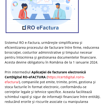
Sistemul RO e-Factura, urmărește simplificarea și
eficientizarea procesului de facturare între firme, reducerea
birocrației, costurilor administrative și timpului necesar
pentru întocmirea și gestionarea documentelor financiare.
Acesta devine obligatoriu în România de la 1 ianuarie 2024.
Prin intermediul
Aplicației de facturare electronică
CertDigital RO-eFACTURA
(
https://certdigital.ro/ro-
efactura/
), companiile pot emite, trimite, primi, gestiona și
stoca facturile în format electronic, conformându-se
cerințelor legale și tehnice specifice. Aceasta facilitează
schimbul rapid și sigur de informații financiare între entități,
reducând erorile și riscurile asociate cu manipularea