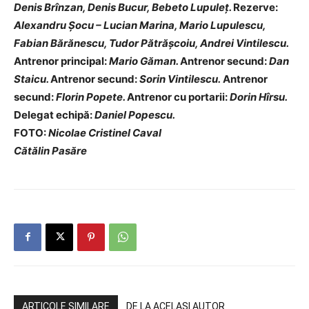
Denis Brînzan, Denis Bucur, Bebeto Lupuleț.
Rezerve:
Alexandru Șocu – Lucian Marina, Mario Lupulescu,
Fabian Bărănescu, Tudor Pătrășcoiu, Andrei Vintilescu.
Antrenor principal:
Mario Găman.
Antrenor secund:
Dan
Staicu.
Antrenor secund:
Sorin Vintilescu.
Antrenor
secund:
Florin Popete.
Antrenor cu portarii:
Dorin Hîrsu.
Delegat echipă:
Daniel Popescu.
FOTO:
Nicolae Cristinel Caval
Cătălin Pasăre
ARTICOLE SIMILARE
DE LA ACELAȘI AUTOR