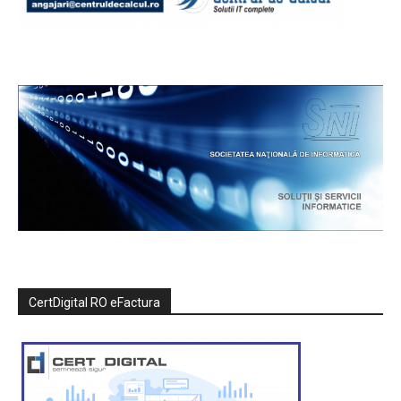
CertDigital RO eFactura