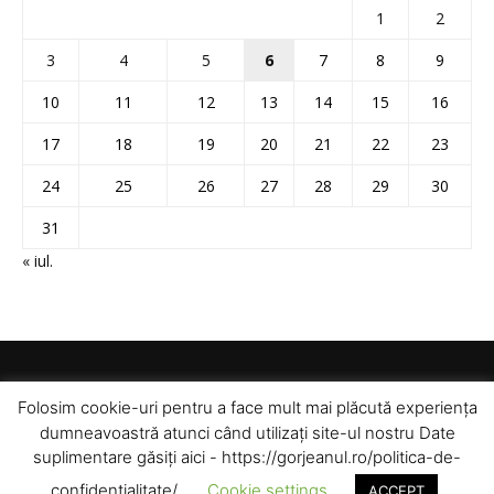
1
2
3
4
5
6
7
8
9
10
11
12
13
14
15
16
17
18
19
20
21
22
23
24
25
26
27
28
29
30
31
« iul.
Folosim cookie-uri pentru a face mult mai plăcută experiența
dumneavoastră atunci când utilizați site-ul nostru Date
suplimentare găsiți aici - https://gorjeanul.ro/politica-de-
confidentialitate/.
Cookie settings
ACCEPT