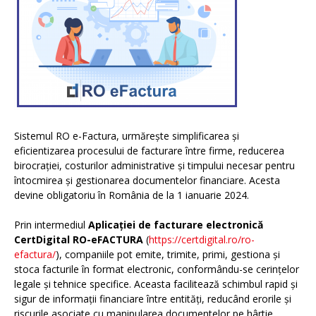
Sistemul RO e-Factura, urmărește simplificarea și
eficientizarea procesului de facturare între firme, reducerea
birocrației, costurilor administrative și timpului necesar pentru
întocmirea și gestionarea documentelor financiare. Acesta
devine obligatoriu în România de la 1 ianuarie 2024.
Prin intermediul
Aplicației de facturare electronică
CertDigital RO-eFACTURA
(
https://certdigital.ro/ro-
efactura/
), companiile pot emite, trimite, primi, gestiona și
stoca facturile în format electronic, conformându-se cerințelor
legale și tehnice specifice. Aceasta facilitează schimbul rapid și
sigur de informații financiare între entități, reducând erorile și
riscurile asociate cu manipularea documentelor pe hârtie.