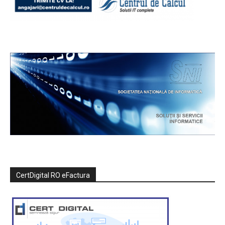
CertDigital RO eFactura