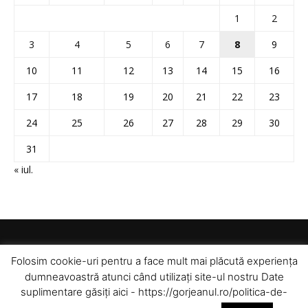
1
2
3
4
5
6
7
8
9
10
11
12
13
14
15
16
17
18
19
20
21
22
23
24
25
26
27
28
29
30
31
« iul.
Folosim cookie-uri pentru a face mult mai plăcută experiența
dumneavoastră atunci când utilizați site-ul nostru Date
suplimentare găsiți aici - https://gorjeanul.ro/politica-de-