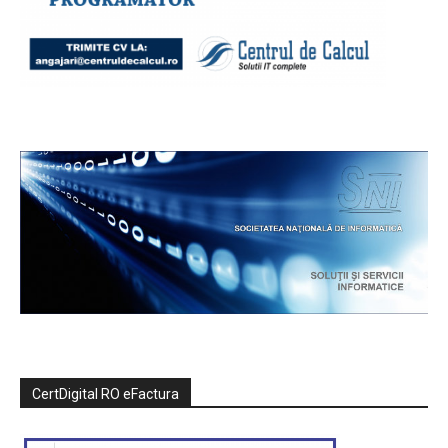
CertDigital RO eFactura