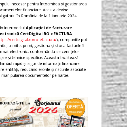
mpului necesar pentru întocmirea și gestionarea
cumentelor financiare. Acesta devine
ligatoriu în România de la 1 ianuarie 2024.
in intermediul
Aplicației de facturare
lectronică CertDigital RO-eFACTURA
ttps://certdigital.ro/ro-efactura/
), companiile pot
ite, trimite, primi, gestiona și stoca facturile în
rmat electronic, conformându-se cerințelor
gale și tehnice specifice. Aceasta facilitează
himbul rapid și sigur de informații financiare
tre entități, reducând erorile și riscurile asociate
 manipularea documentelor pe hârtie.