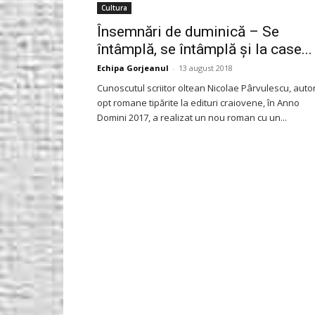
Cultura
Gorjeanul.ro
Însemnări de duminică – Se
întâmplă, se întâmplă și la case...
Echipa Gorjeanul
-
13 august 2018
Cunoscutul scriitor oltean Nicolae Pârvulescu, auto
opt romane tipărite la edituri craiovene, în Anno
Domini 2017, a realizat un nou roman cu un...