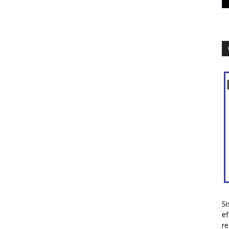
Si
ef
re