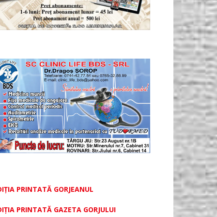
DIȚIA PRINTATĂ GORJEANUL
DIŢIA PRINTATĂ GAZETA GORJULUI