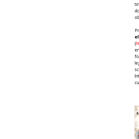
ti
do
ob
Pr
e
(
h
em
fo
le
sc
în
cu