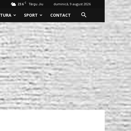
C
23.6
duminică, 9 august 2026
Târgu Jiu
LTURA
SPORT
CONTACT