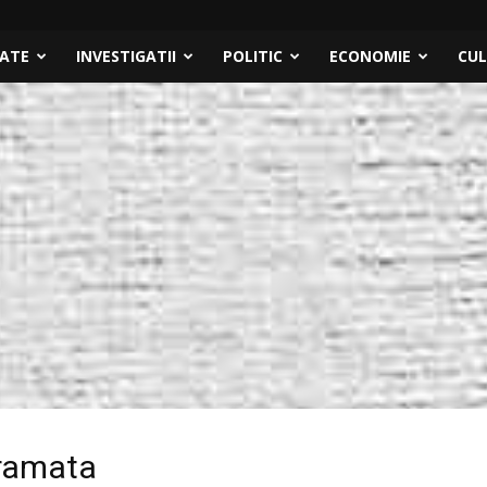
TATE
INVESTIGATII
POLITIC
ECONOMIE
CU
gramata