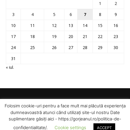
1
2
3
4
5
6
7
8
9
10
11
12
13
14
15
16
17
18
19
20
21
22
23
24
25
26
27
28
29
30
31
« iul.
Folosim cookie-uri pentru a face mult mai plăcută experiența
dumneavoastră atunci când utilizați site-ul nostru Date
suplimentare găsiți aici - https://gorjeanul.ro/politica-de-
confidentialitate/.
Cookie settings
ACCEPT