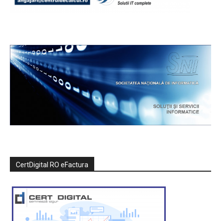
CertDigital RO eFactura