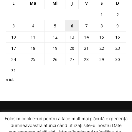
L
Ma
Mi
J
V
S
D
1
2
3
4
5
6
7
8
9
10
11
12
13
14
15
16
17
18
19
20
21
22
23
24
25
26
27
28
29
30
31
« iul.
Folosim cookie-uri pentru a face mult mai plăcută experiența
dumneavoastră atunci când utilizați site-ul nostru Date
suplimentare găsiți aici - https://gorjeanul.ro/politica-de-