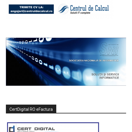
CertDigital RO eFactura