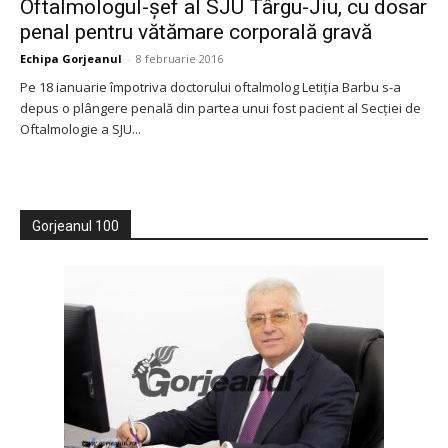
Oftalmologul-șef al SJU Târgu-Jiu, cu dosar
penal pentru vătămare corporală gravă
Echipa Gorjeanul
-
8 februarie 2016
Pe 18 ianuarie împotriva doctorului oftalmolog Letiția Barbu s-a
depus o plângere penală din partea unui fost pacient al Secției de
Oftalmologie a SJU...
Gorjeanul 100