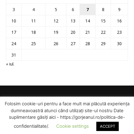
3
4
5
6
7
8
9
10
11
12
13
14
15
16
17
18
19
20
21
22
23
24
25
26
27
28
29
30
31
« iul.
Folosim cookie-uri pentru a face mult mai plăcută experiența
dumneavoastră atunci când utilizați site-ul nostru Date
suplimentare găsiți aici - https://gorjeanul.ro/politica-de-
confidentialitate/.
Cookie settings
ACCEPT
© Toate drepturile rezervate pentru Gorjeanul SA