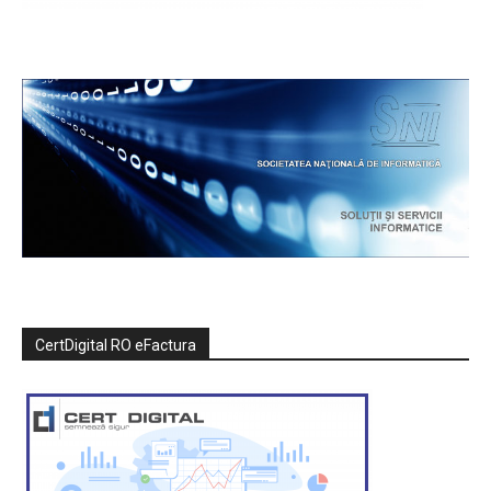
CertDigital RO eFactura