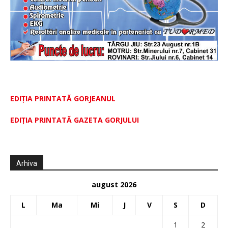
EDIȚIA PRINTATĂ GORJEANUL
EDIŢIA PRINTATĂ GAZETA GORJULUI
Arhiva
august 2026
L
Ma
Mi
J
V
S
D
1
2