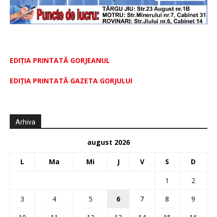
EDIȚIA PRINTATĂ GORJEANUL
EDIŢIA PRINTATĂ GAZETA GORJULUI
Arhiva
august 2026
L
Ma
Mi
J
V
S
D
1
2
3
4
5
6
7
8
9