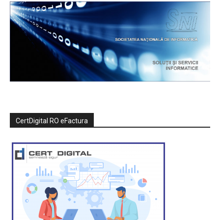
CertDigital RO eFactura