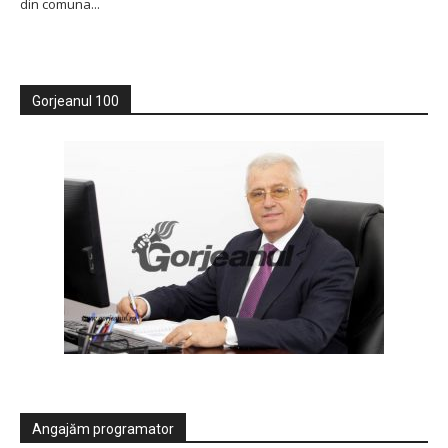
din comuna...
Gorjeanul 100
Angajăm programator