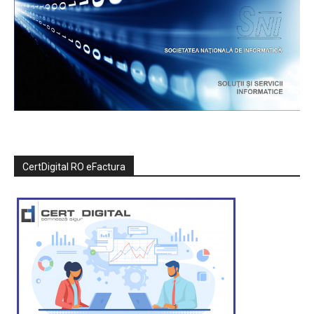
CertDigital RO eFactura