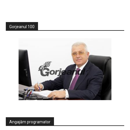
Gorjeanul 100
Angajăm programator