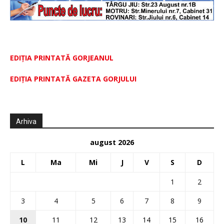
EDIȚIA PRINTATĂ GORJEANUL
EDIŢIA PRINTATĂ GAZETA GORJULUI
Arhiva
august 2026
L
Ma
Mi
J
V
S
D
1
2
3
4
5
6
7
8
9
10
11
12
13
14
15
16