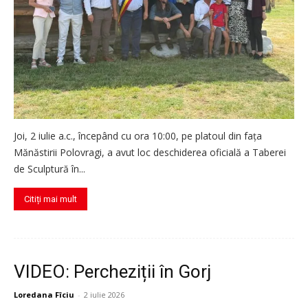
Joi, 2 iulie a.c., începând cu ora 10:00, pe platoul din fața
Mănăstirii Polovragi, a avut loc deschiderea oficială a Taberei
de Sculptură în...
Citiți mai mult
VIDEO: Percheziții în Gorj
Loredana Fîciu
-
2 iulie 2026