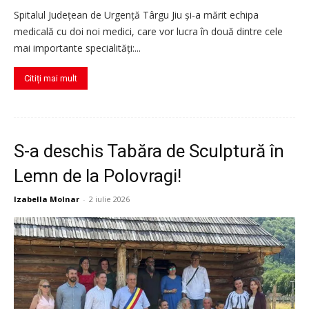
Spitalul Județean de Urgență Târgu Jiu și-a mărit echipa
medicală cu doi noi medici, care vor lucra în două dintre cele
mai importante specialități:...
Citiți mai mult
S-a deschis Tabăra de Sculptură în
Lemn de la Polovragi!
Izabella Molnar
-
2 iulie 2026