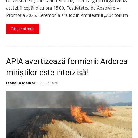
Universitatea „Constantin Brâncuși” din Târgu Jiu organizează
astăzi, începând cu ora 15:00, Festivitatea de Absolvire –
Promoția 2026. Ceremonia are loc în Amfiteatrul „Auditorium...
Citiți mai mult
APIA avertizează fermierii: Arderea
miriștilor este interzisă!
Izabella Molnar
-
2 iulie 2026