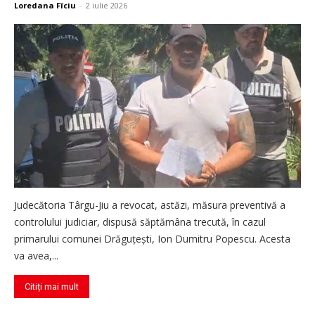
Loredana Fîciu
-
2 iulie 2026
Judecătoria Târgu-Jiu a revocat, astăzi, măsura preventivă a
controlului judiciar, dispusă săptămâna trecută, în cazul
primarului comunei Drăguțești, Ion Dumitru Popescu. Acesta
va avea,...
Citiți mai mult