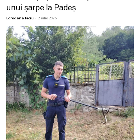
unui șarpe la Padeș
Loredana Fîciu
-
2 iulie 2026