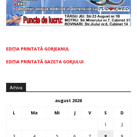
EDIȚIA PRINTATĂ GORJEANUL
EDIŢIA PRINTATĂ GAZETA GORJULUI
Arhiva
august 2026
L
Ma
Mi
J
V
S
D
1
2
3
4
5
6
7
8
9