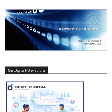
CertDigital RO eFactura