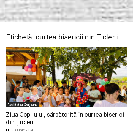
Etichetă: curtea bisericii din Țicleni
Realitatea Gorjeana
Ziua Copilului, sărbătorită în curtea bisericii
din Țicleni
I.I.
-
3 iunie 2024