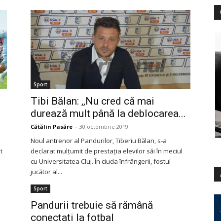
Sport
Tibi Bălan: ,,Nu cred că mai
durează mult până la deblocarea...
Cătălin Pasăre
-
30 octombrie 2019
Noul antrenor al Pandurilor, Tiberiu Bălan, s-a
t
declarat mulţumit de prestaţia elevilor săi în meciul
cu Universitatea Cluj. În ciuda înfrângerii, fostul
jucător al...
Sport
Pandurii trebuie să rămână
conectaţi la fotbal