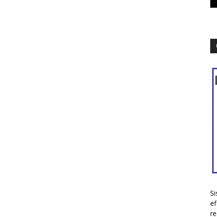
Si
ef
re