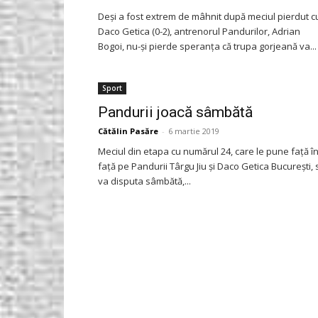
Deşi a fost extrem de mâhnit după meciul pierdut c
Daco Getica (0-2), antrenorul Pandurilor, Adrian
Bogoi, nu-şi pierde speranţa că trupa gorjeană va...
Sport
Pandurii joacă sâmbătă
Cătălin Pasăre
-
6 martie 2019
Meciul din etapa cu numărul 24, care le pune faţă î
faţă pe Pandurii Târgu Jiu şi Daco Getica Bucureşti, 
va disputa sâmbătă,...