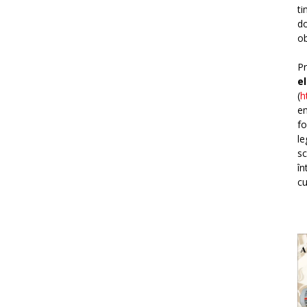
ti
do
ob
Pr
e
(
h
em
fo
le
sc
în
cu