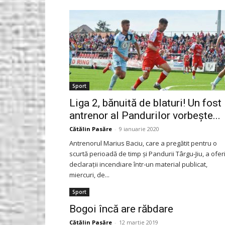
Gorjeanul.ro
Sport
Liga 2, bănuită de blaturi! Un fost
antrenor al Pandurilor vorbeşte...
Cătălin Pasăre
-
9 ianuarie 2020
Antrenorul Marius Baciu, care a pregătit pentru o
scurtă perioadă de timp şi Pandurii Târgu-Jiu, a oferi
declaraţii incendiare într-un material publicat,
miercuri, de...
Sport
Bogoi încă are răbdare
Cătălin Pasăre
-
12 martie 2019