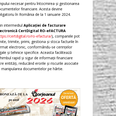
mpului necesar pentru întocmirea și gestionarea
cumentelor financiare. Acesta devine
ligatoriu în România de la 1 ianuarie 2024.
in intermediul
Aplicației de facturare
lectronică CertDigital RO-eFACTURA
ttps://certdigital.ro/ro-efactura/
), companiile pot
ite, trimite, primi, gestiona și stoca facturile în
rmat electronic, conformându-se cerințelor
gale și tehnice specifice. Aceasta facilitează
himbul rapid și sigur de informații financiare
tre entități, reducând erorile și riscurile asociate
 manipularea documentelor pe hârtie.