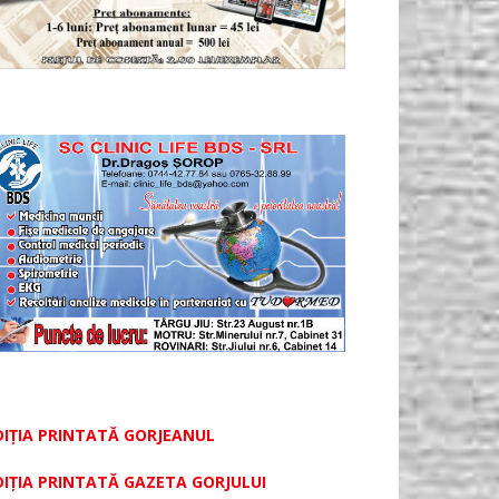
DIȚIA PRINTATĂ GORJEANUL
DIŢIA PRINTATĂ GAZETA GORJULUI