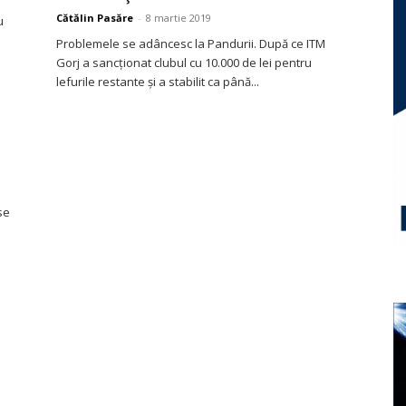
Cătălin Pasăre
-
8 martie 2019
u
Problemele se adâncesc la Pandurii. După ce ITM
Gorj a sancţionat clubul cu 10.000 de lei pentru
lefurile restante şi a stabilit ca până...
n
se