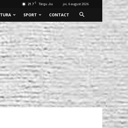
C
21.7
joi, 6 august 2026
Târgu Jiu
LTURA
SPORT
CONTACT