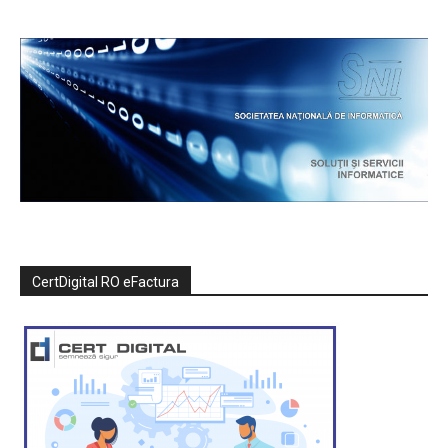
CertDigital RO eFactura