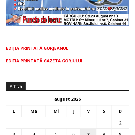
EDIȚIA PRINTATĂ GORJEANUL
EDIŢIA PRINTATĂ GAZETA GORJULUI
Arhiva
august 2026
L
Ma
Mi
J
V
S
D
1
2
3
4
5
6
7
8
9