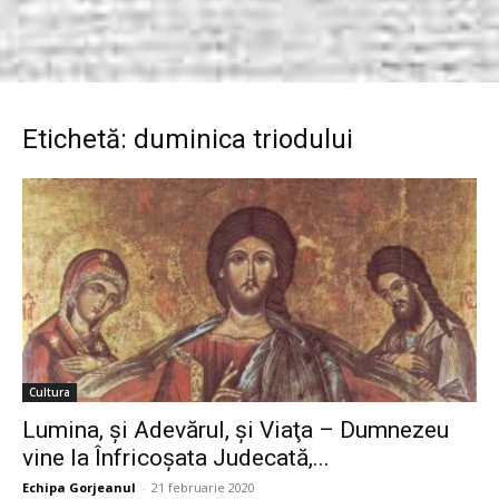
Etichetă: duminica triodului
Cultura
Lumina, şi Adevărul, şi Viaţa – Dumnezeu
vine la Înfricoşata Judecată,...
Echipa Gorjeanul
-
21 februarie 2020