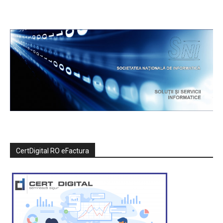
CertDigital RO eFactura