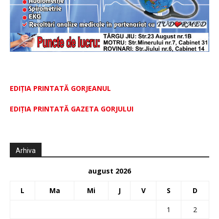
EDIȚIA PRINTATĂ GORJEANUL
EDIŢIA PRINTATĂ GAZETA GORJULUI
Arhiva
august 2026
L
Ma
Mi
J
V
S
D
1
2