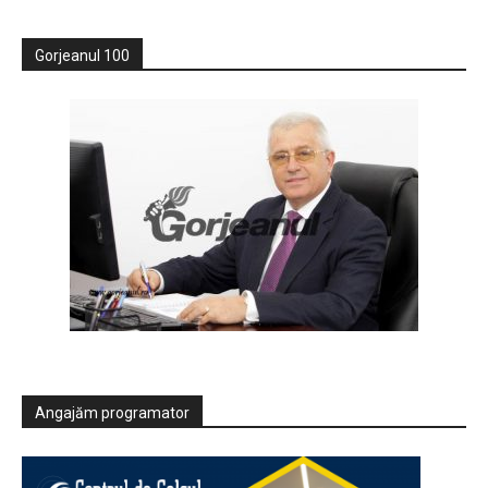
Gorjeanul 100
Angajăm programator