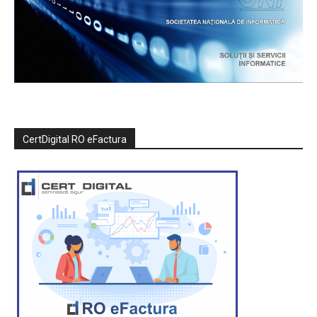
CertDigital RO eFactura