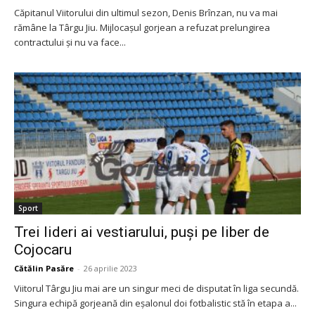
Căpitanul Viitorului din ultimul sezon, Denis Brînzan, nu va mai
rămâne la Târgu Jiu. Mijlocașul gorjean a refuzat prelungirea
contractului și nu va face...
Sport
Trei lideri ai vestiarului, puși pe liber de
Cojocaru
Cătălin Pasăre
-
26 aprilie 2023
Viitorul Târgu Jiu mai are un singur meci de disputat în liga secundă.
Singura echipă gorjeană din eșalonul doi fotbalistic stă în etapa a...