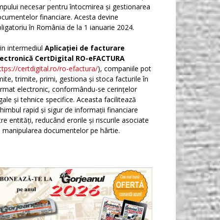
mpului necesar pentru întocmirea și gestionarea
cumentelor financiare. Acesta devine
ligatoriu în România de la 1 ianuarie 2024.
in intermediul
Aplicației de facturare
lectronică CertDigital RO-eFACTURA
ttps://certdigital.ro/ro-efactura/
), companiile pot
ite, trimite, primi, gestiona și stoca facturile în
rmat electronic, conformându-se cerințelor
gale și tehnice specifice. Aceasta facilitează
himbul rapid și sigur de informații financiare
tre entități, reducând erorile și riscurile asociate
 manipularea documentelor pe hârtie.