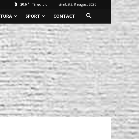
C
20.6
sâmbătă, 8 august 2026
Târgu Jiu
LTURA
SPORT
CONTACT