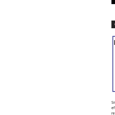
Si
ef
re