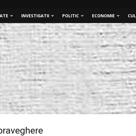
TATE
INVESTIGATII
POLITIC
ECONOMIE
CU
upraveghere