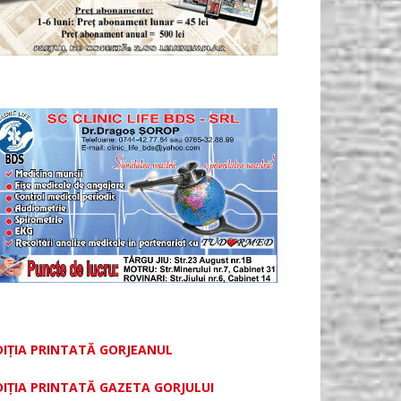
DIȚIA PRINTATĂ GORJEANUL
DIŢIA PRINTATĂ GAZETA GORJULUI