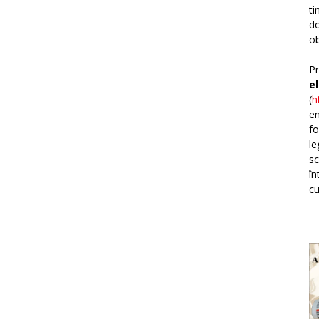
ti
do
ob
Pr
e
(
h
em
fo
le
sc
în
cu