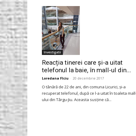
Gorjeanul.ro
Investigatii
Reacția tinerei care și-a uitat
telefonul la baie, în mall-ul din...
Loredana Fîciu
-
20 decembrie 2017
O tânără de 22 de ani, din comuna Licurici, și-a
recuperat telefonul, după ce l-a uitat în toaleta mall
ului din Târgu-Jiu. Aceasta susține că...