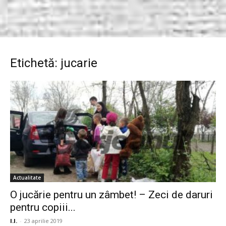
Etichetă: jucarie
Actualitate
O jucărie pentru un zâmbet! – Zeci de daruri
pentru copiii...
I.I.
-
23 aprilie 2019