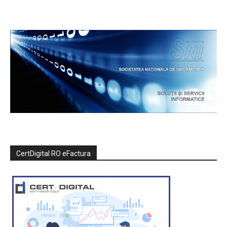
CertDigital RO eFactura