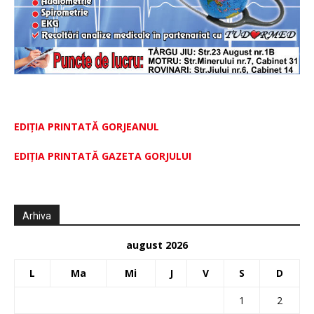
EDIȚIA PRINTATĂ GORJEANUL
EDIŢIA PRINTATĂ GAZETA GORJULUI
Arhiva
august 2026
L
Ma
Mi
J
V
S
D
1
2