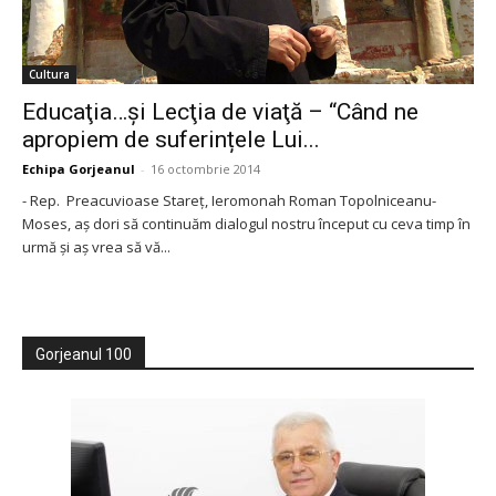
Cultura
Educaţia…şi Lecţia de viaţă – “Când ne
apropiem de suferințele Lui...
Echipa Gorjeanul
-
16 octombrie 2014
- Rep. Preacuvioase Stareț, Ieromonah Roman Topolniceanu-
Moses, aș dori să continuăm dialogul nostru început cu ceva timp în
urmă și aș vrea să vă...
Gorjeanul 100