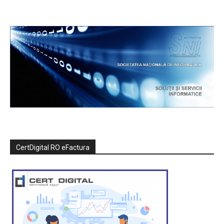
CertDigital RO eFactura