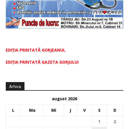
EDIȚIA PRINTATĂ GORJEANUL
EDIŢIA PRINTATĂ GAZETA GORJULUI
Arhiva
august 2026
L
Ma
Mi
J
V
S
D
1
2