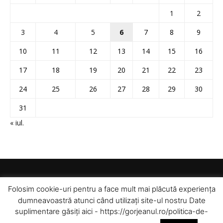
1
2
3
4
5
6
7
8
9
10
11
12
13
14
15
16
17
18
19
20
21
22
23
24
25
26
27
28
29
30
31
« iul.
Folosim cookie-uri pentru a face mult mai plăcută experiența
dumneavoastră atunci când utilizați site-ul nostru Date
suplimentare găsiți aici - https://gorjeanul.ro/politica-de-