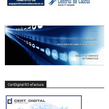
CertDigital RO eFactura