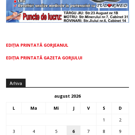
EDIȚIA PRINTATĂ GORJEANUL
EDIŢIA PRINTATĂ GAZETA GORJULUI
Arhiva
august 2026
L
Ma
Mi
J
V
S
D
1
2
3
4
5
6
7
8
9