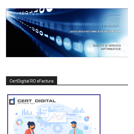
CertDigital RO eFactura