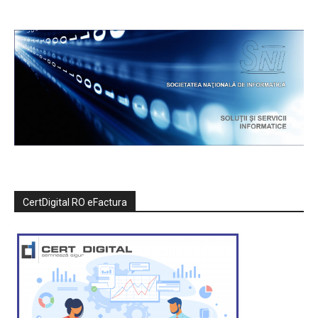
CertDigital RO eFactura