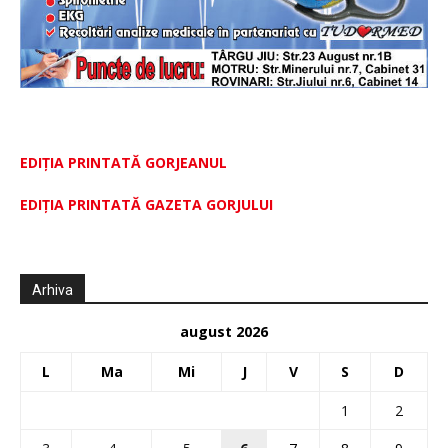
EDIȚIA PRINTATĂ GORJEANUL
EDIŢIA PRINTATĂ GAZETA GORJULUI
Arhiva
august 2026
L
Ma
Mi
J
V
S
D
1
2