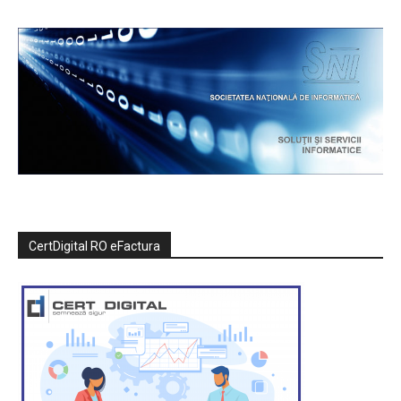
CertDigital RO eFactura