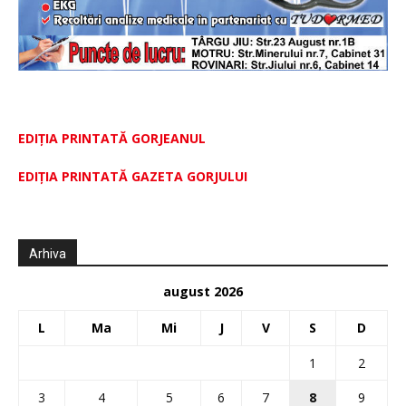
EDIȚIA PRINTATĂ GORJEANUL
EDIŢIA PRINTATĂ GAZETA GORJULUI
Arhiva
august 2026
L
Ma
Mi
J
V
S
D
1
2
3
4
5
6
7
8
9