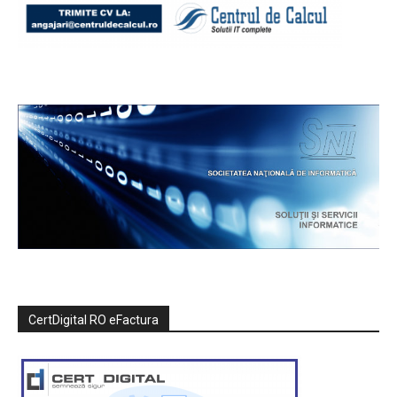
CertDigital RO eFactura