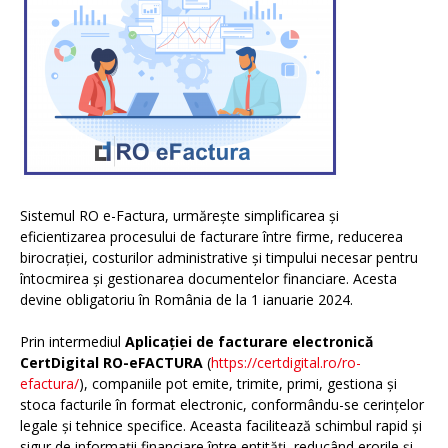
Sistemul RO e-Factura, urmărește simplificarea și
eficientizarea procesului de facturare între firme, reducerea
birocrației, costurilor administrative și timpului necesar pentru
întocmirea și gestionarea documentelor financiare. Acesta
devine obligatoriu în România de la 1 ianuarie 2024.
Prin intermediul
Aplicației de facturare electronică
CertDigital RO-eFACTURA
(
https://certdigital.ro/ro-
efactura/
), companiile pot emite, trimite, primi, gestiona și
stoca facturile în format electronic, conformându-se cerințelor
legale și tehnice specifice. Aceasta facilitează schimbul rapid și
sigur de informații financiare între entități, reducând erorile și