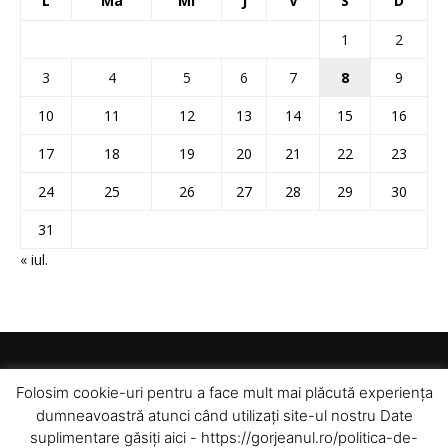
L
Ma
Mi
J
V
S
D
1
2
3
4
5
6
7
8
9
10
11
12
13
14
15
16
17
18
19
20
21
22
23
24
25
26
27
28
29
30
31
« iul.
Folosim cookie-uri pentru a face mult mai plăcută experiența
dumneavoastră atunci când utilizați site-ul nostru Date
suplimentare găsiți aici - https://gorjeanul.ro/politica-de-