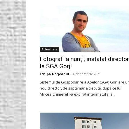
Gorjeanul.ro
Actualitate
Fotograf la nunți, instalat director
la SGA Gorj!
Echipa Gorjeanul
-
6 decembrie 2021
Sistemul de Gospodărire a Apelor (SGA) Gorj are u
nou director, de săptămâna trecută, după ce lui
Mircea Chimerel i-a expirat interimatul și a...