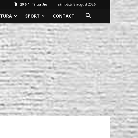
C
20.6
sâmbătă, 8 august 2026
Târgu Jiu
LTURA
SPORT
CONTACT