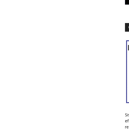
Si
ef
re