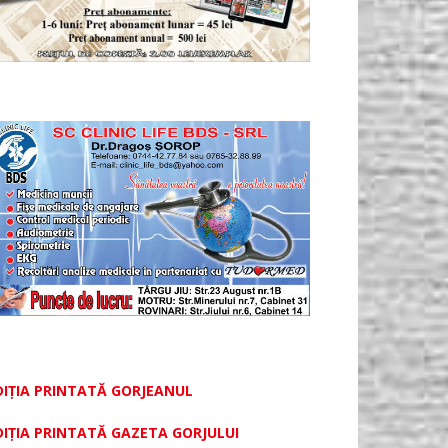
DIȚIA PRINTATĂ GORJEANUL
DIŢIA PRINTATĂ GAZETA GORJULUI