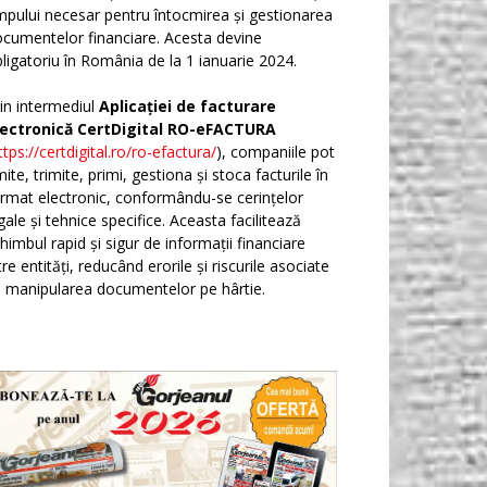
mpului necesar pentru întocmirea și gestionarea
cumentelor financiare. Acesta devine
ligatoriu în România de la 1 ianuarie 2024.
in intermediul
Aplicației de facturare
lectronică CertDigital RO-eFACTURA
ttps://certdigital.ro/ro-efactura/
), companiile pot
ite, trimite, primi, gestiona și stoca facturile în
rmat electronic, conformându-se cerințelor
gale și tehnice specifice. Aceasta facilitează
himbul rapid și sigur de informații financiare
tre entități, reducând erorile și riscurile asociate
 manipularea documentelor pe hârtie.