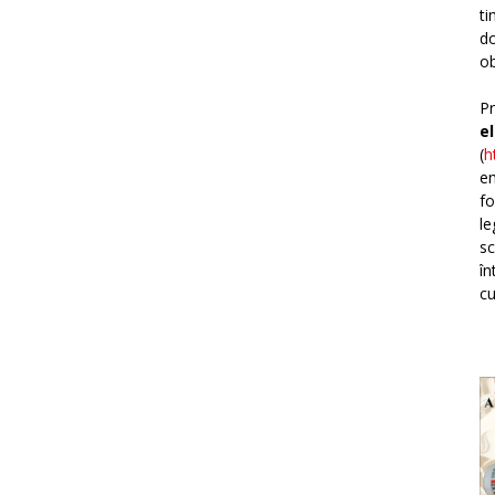
ti
do
ob
Pr
e
(
h
em
fo
le
sc
în
cu