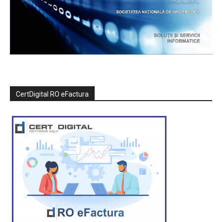
CertDigital RO eFactura