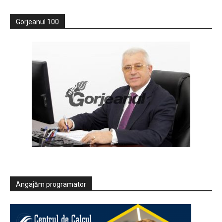
Gorjeanul 100
Angajăm programator