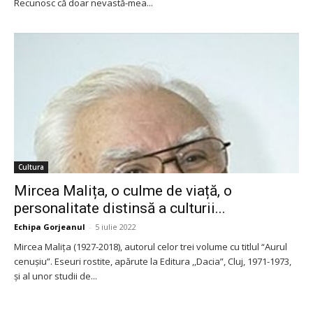
Recunosc că doar nevastă-mea...
Cultura
Mircea Malița, o culme de viață, o
personalitate distinsă a culturii...
Echipa Gorjeanul
-
5 iulie 2022
Mircea Malița (1927-2018), autorul celor trei volume cu titlul “Aurul
cenușiu”. Eseuri rostite, apărute la Editura ,,Dacia”, Cluj, 1971-1973,
și al unor studii de...