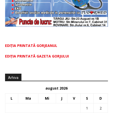
EDIȚIA PRINTATĂ GORJEANUL
EDIŢIA PRINTATĂ GAZETA GORJULUI
Arhiva
august 2026
L
Ma
Mi
J
V
S
D
1
2