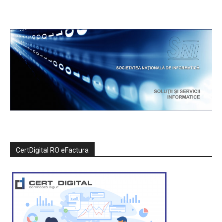
CertDigital RO eFactura