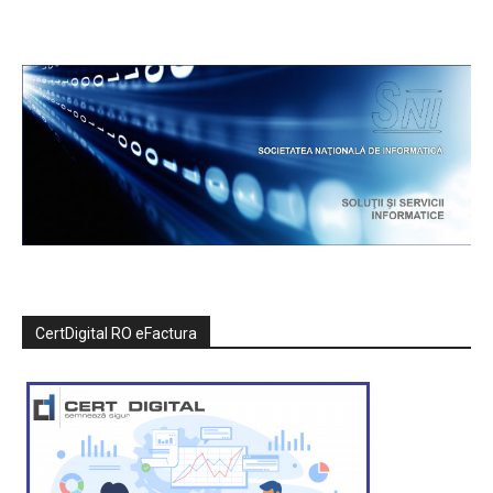
CertDigital RO eFactura