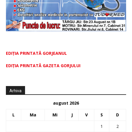
EDIȚIA PRINTATĂ GORJEANUL
EDIŢIA PRINTATĂ GAZETA GORJULUI
Arhiva
august 2026
L
Ma
Mi
J
V
S
D
1
2